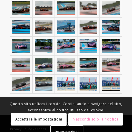
Questo sito utilizza i cookie. Continuando a navigare nel sito,
acconsentite al nostro utilizzo dei cookie.
Accettare le impostazioni
Nascondi solo la notifica
© Copyright - Racing Speed Motor Sport -
Condizioni di vendita
-
Privacy Policy
-
Credits
Impostazioni