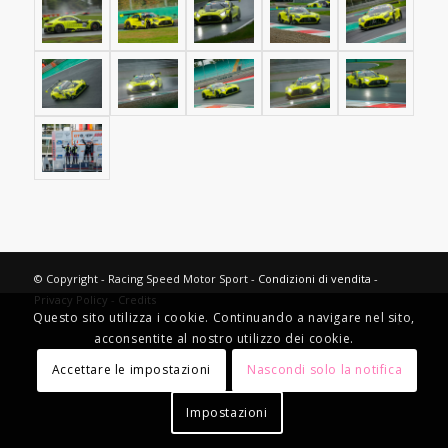
© Copyright - Racing Speed Motor Sport -
Condizioni di vendita
-
Privacy Policy
-
Credits
Questo sito utilizza i cookie. Continuando a navigare nel sito,
acconsentite al nostro utilizzo dei cookie.
Accettare le impostazioni
Nascondi solo la notifica
Impostazioni