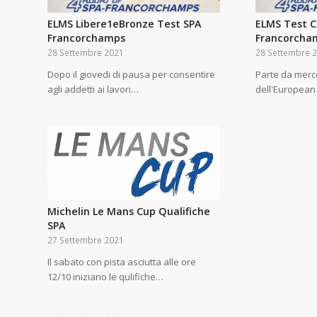
ELMS Libere1eBronze Test SPA
ELMS Test Co
Francorchamps
Francorcha
28 Settembre 2021
28 Settembre 
Dopo il giovedi di pausa per consentire
Parte da merco
agli addetti ai lavori…
dell'European
Michelin Le Mans Cup Qualifiche
SPA
27 Settembre 2021
Il sabato con pista asciutta alle ore
12/10 iniziano le qulifiche…