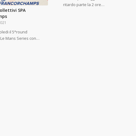
ritardo parte la 2 ore…
llettivi SPA
mps
2021
ledi il 5°round
 Le Mans Series con…