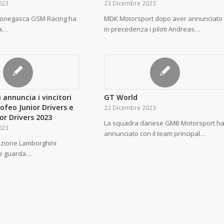
023
23 Dicembre 2023
monegasca GSM Racing ha
MDK Motorsport dopo aver annunciato
la…
in precedenza i piloti Andreas…
annuncia i vincitori
GT World
ofeo Junior Drivers e
22 Dicembre 2023
or Drivers 2023
La squadra danese GMB Motorsport h
023
annunciato con il team principal…
izione Lamborghini
e guarda…