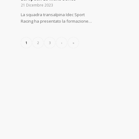
21 Dicembre 2023
La squadra transalpina Idec Sport
Racing ha presentato la formazione…
1
2
3
›
»