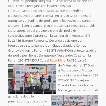
GT3#6(GetSpeed).In categoria PRO AM prima posizione per
Axel Blom e Steve Jans con la Mercedes AMG
GT3#911(GetSpeed) seconda posizione per Frèdèric
Joussed,David Fumanell i con la Ferrari 296 GT3#11(Kessel
Racing),terzo gradino del podio per Milos’Pavlovic e Sanporn
Jao-Javanil con la Lamborghini Huracan GT3 Evo2#33(Bonaldi
Motorsport).AM sul gradino più alto del podio di
categoGiuseppe Cipriani con la Lamborghini Huracan GT3
Evo2 #8(Il Barone Rampante)Seconda posizione per
l’equipaggio statunitense Jean-Claude Saada e Conrad
Grunewald con la Ferrari 488 GT3 #61(AF Corse) terzo gradino
del podio per Giorgio Sernagiotto Alessandro Cozzi con la
Ferrari 296 GT3#25(AF Corse).
Race 1 final
RACE 2 gara 2
dell’International GT Open
all’Autodromo di Monza
vede trionfare la Ferrari 296
GT3 #51(AF Corse)con
Ricardo Agostini e Nicola
Mariangeli sono i vincitori di
gara 2,ma dopo le
premiazioni i giudici sportivi