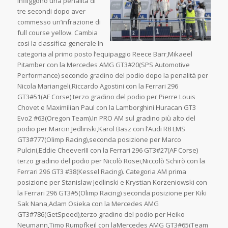
infliggono una penalità di
tre secondi dopo aver
commesso un’infrazione di
full course yellow. Cambia
cosi la classifica generale In
categoria al primo posto l’equipaggio Reece Barr,Mikaeel
Pitamber con la Mercedes AMG GT3#20(SPS Automotive
Performance) secondo gradino del podio dopo la penalità per
Nicola Mariangeli,Riccardo Agostini con la Ferrari 296
GT3#51(AF Corse) terzo gradino del podio per Pierre Louis
Chovet e Maximilian Paul con la Lamborghini Huracan GT3
Evo2 #63(Oregon Team).In PRO AM sul gradino più alto del
podio per Marcin Jedlinski,Karol Basz con l’Audi R8 LMS
GT3#777(Olimp Racing),seconda posizione per Marco
Pulcini,Eddie CheeverIII con la Ferrari 296 GT3#27(AF Corse)
terzo gradino del podio per Nicolò Rosei,Niccolò Schirò con la
Ferrari 296 GT3 #38(Kessel Racing). Categoria AM prima
posizione per Stanislaw Jedlinski e Krystian Korzeniowski con
la Ferrari 296 GT3#5(Olimp Racing) seconda posizione per Kiki
Sak Nana,Adam Osieka con la Mercedes AMG
GT3#786(GetSpeed),terzo gradino del podio per Heiko
Neumann,Timo Rumpfkeil con laMercedes AMG GT3#65(Team