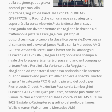
della stagione,guadagnava
secondi preziosi alla
ripartenza,seguito da Karol Basz con l’Audi R8 LMS
GT3#777(Olimp Racing) che con una mossa strategica lo
supererà alla curva Alboreto.Pista isidiosa che si stava
asscigando con diverse vetture che tagliano le chicane.Nel
frattempo la pista si assciuga,e con i pit stop al
quttordicesimo,giro cambia la classifica generale.Dove passa
al comando nella owerall James Wallis con la Mercedes AMG
GT3#6(GetSpeed)Pierre Louis Chovet con la Lamborghini
Huracan GT3 Evo2 #63(Oregon Team) non lascia scampo al
rivale che lo supererà,tenterà di passarlo anche il compagno
di team Pietro Perolini alla Variante della Roggia,ma
sbagliando ad impostare il sorpasso andando nelle barriere
quando mancavano pochi km alla bandiera a scacchi.I vncitori
di gara 1 in categoria PRO Gradino più alto del podio per
Pierre-Louis Chovet, Maximilian Paul con la Lamborghini
Huracan GT3 Evo2#63(Oregon Team) seconda posizione per
Simon Reicher e Christopher Haase con l’Audi R8 LMS GT3 Evo
II#23(Eastalent-Racing) terzo gradino del podio per James
Wallis e Aaron Walker con la Mercedes AMG