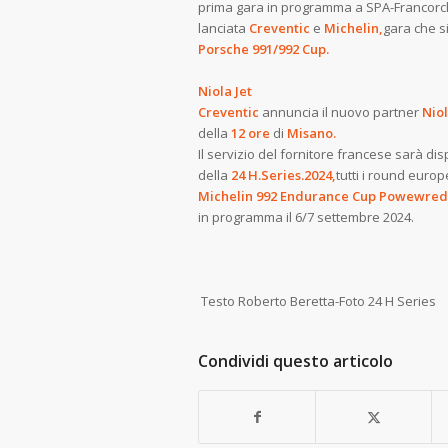
prima gara in programma a SPA-Francorch
lanciata
Creventic
e
Michelin,
gara che si
Porsche 991/992 Cup.
Niola Jet
Creventic
annuncia il nuovo partner
Niol
della
12 ore
di
Misano.
Il servizio del fornitore francese sarà di
della
24 H.Series.2024,
tutti i round europ
Michelin 992 Endurance Cup Powewred
in programma il 6/7 settembre 2024.
Testo Roberto Beretta-Foto 24 H Series
Condividi questo articolo