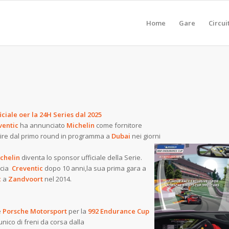
Home
Gare
Circui
ciale oer la 24H Series dal 2025
ventic
ha annunciato
Michelin
come fornitore
rtire dal primo round in programma a
Dubai
nei giorni
chelin
diventa lo sponsor ufficiale della Serie.
scia
Creventic
dopo 10 anni,la sua prima gara a
c
a
Zandvoort
nel 2014.
e
Porsche Motorsport
per la
992 Endurance Cup
unico di freni da corsa dalla