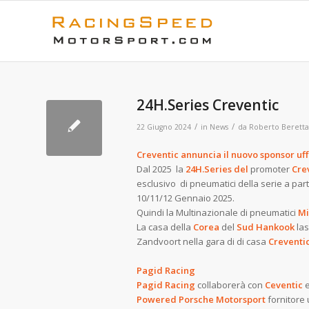
24H.Series Creventic
/
/
22 Giugno 2024
in
News
da
Roberto Beretta
Creventic annuncia il nuovo sponsor uffi
Dal 2025 la
24H.Series del
promoter
Cre
esclusivo di pneumatici della serie a pa
10/11/12 Gennaio 2025.
Quindi la Multinazionale di pneumatici
Mi
La casa della
Corea
del
Sud Hankook
la
Zandvoort nella gara di di casa
Creventi
Pagid Racing
Pagid Racing
collaborerà con
Ceventic
Powered Porsche Motorsport
fornitore 