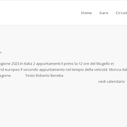
Home
Gare
Circui
ta
agione 2023.In Italia 2 appuntamenti il primo la 12 ore del Mugello in
nd europeo Il secondo appuntamento nel tempio della velocità Monza da
o round della stagione. Testo Roberto Beretta
calendario