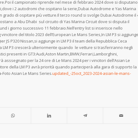
tture.Poi il campionato riprende nel mese di febbraio 2024 dove si disputano
Uniti,dove i 2 autodromi che ospitano la serie,Dubai Autodrome e Yas Marina
grado di ospitare più vetture.Il terzo round si svolge Dubai Autodrome il 
stano a Abu Dhabi sul circuito di Yas Marina Circuit dove si disputa il
und i giorno successivo 11 febbraio.Nell’entry list si inserisce nello
vincitore del titolo 2023 dell’European Le Mans Series,In LM P3 si aggiung
ier JS P320 Nissan,si aggiunge in LM P3 il team della Repubblica Ceca
a LM P3 crescerà ulteriormente quando le vetture si trasferiranno negli
istici presenti in GT3:Audi,Aston Martin,BMW,Ferrari,Lamborghini,
asssegnato per la 24 ore di Le Mans 2024 per i vincitori dell’Asian Le
itore della LM P3 avrà priorità quando parteciperà alla gara di supporto la
-Foto Asian Le Mans Series.
updated_-25oct_2023-2024-asian-le-mans-