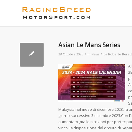
Asian Le Mans Series
/
/
28 Ottobre 2023
in
News
da
Roberto Beret
Al
39
pr
As
ca
pr
Se
Malaysia nel mese di dicembre 2023, la pr
giorno successivo 3 dicembre 2023.Con l’
aumentato ,ma le iscrizioni per partecipar
vincoli a disposizione del circuito di Sepa