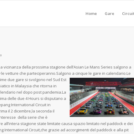
Home
Gare
Circui
ta
la vicinanza della prossima stagione dell’Asian Le Mans Series salgono a
 le vetture che parteciperanno.Salgono a cinque
le gare in calendario.Le
ime due gare si svolgono nel Sud Est
iatico in Malaysia che ritorna in
lendario nel dopo post pandemia.La
ima delle due 4 Hours si disputano a
pang International Circuit in
ima il 2 dicembre,la seconda il
interesse della serie che è
e all’intera stagione state limitate causa spazio limitato nel paddock e dei
ng International Circuit,che grazie ad accorgimenti del paddock e alla pit