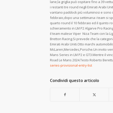
lane,la griglia può ospitare fino a 39 ve
i restanti tre round negli Emirati Arabi 
vantano paddock più voluminosi e sono in 
febbraio,dopo una settimana i team si spo
quarto round il 10 febbraio ed il quinto ro
schieramento in LM P2 Algarve Pro Racing 
il team malese Viper Niza Team con la Lig
Bretton Racing.Si prevede che la categori
Emirati Arabi Uniti.Otto marchi automobil
McLaren,Mercedes,Porsche.Un invito verrà 
Mans Series in LM P2 e GT3.Mentre il vinc
Road Le Mans 2024.Testo Roberto Beretta
series-provisional-entry-list
Condividi questo articolo