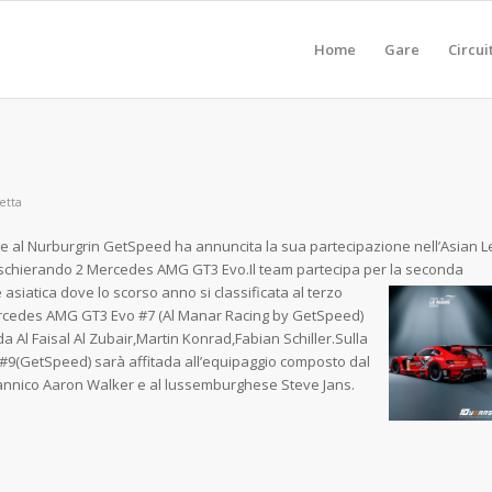
Home
Gare
Circui
etta
e al Nurburgrin GetSpeed ha annuncita la sua partecipazione nell’Asian L
schierando 2 Mercedes AMG GT3 Evo.Il team partecipa per la sec
onda
 asiatica dove lo scorso anno si classificata al terzo
ercedes AMG GT3 Evo #7 (Al Manar Racing by GetSpeed)
a Al Faisal Al Zubair,Martin Konrad,Fabian Schiller.Sulla
(GetSpeed) sarà affitada all’equipaggio composto dal
tannico Aaron Walker e al lussemburghese Steve Jans.