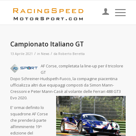
Campionato Italiano GT
/
/
13 Aprile 2021
in
News
da
Roberto Beretta
AF Cor
se, completata la line-up per il tricolore
GT
Dopo Schreiner-Hudspeth-Fuoco, la compagine piacentina
ufficializza altri due equipaggi composti da Simon Mann-
Cressoni e Peter Mann-Casè al volante delle Ferrari 488 GT3
Evo 2020.
E’ ormai definito lo
squadrone AF Corse
che prenderà parte
all’imminente 19^
edizione del