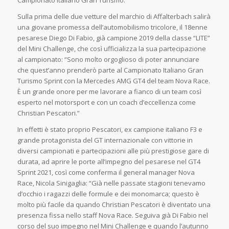
Campionato Italiano Gran Turismo.
Sulla prima delle due vetture del marchio di Affalterbach salirà
una giovane promessa dell’automobilismo tricolore, il 18enne
pesarese Diego Di Fabio, già campione 2019 della classe “LITE”
del Mini Challenge, che così ufficializza la sua partecipazione
al campionato: “Sono molto orgoglioso di poter annunciare
che quest’anno prenderò parte al Campionato Italiano Gran
Turismo Sprint con la Mercedes AMG GT4 del team Nova Race.
È un grande onore per me lavorare a fianco di un team così
esperto nel motorsport e con un coach d’eccellenza come
Christian Pescatori.”
In effetti è stato proprio Pescatori, ex campione italiano F3 e
grande protagonista del GT internazionale con vittorie in
diversi campionati e partecipazioni alle più prestigiose gare di
durata, ad aprire le porte all’impegno del pesarese nel GT4
Sprint 2021, così come conferma il general manager Nova
Race, Nicola Sinigaglia: “Già nelle passate stagioni tenevamo
d’occhio i ragazzi delle formule e dei monomarca; questo è
molto più facile da quando Christian Pescatori è diventato una
presenza fissa nello staff Nova Race. Seguiva già Di Fabio nel
corso del suo impegno nel Mini Challenge e quando l’autunno