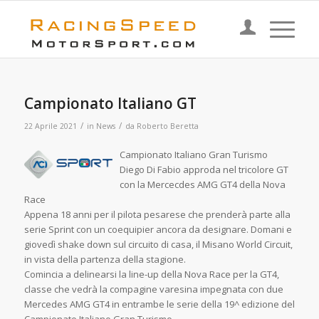
Campionato Italiano GT
/
/
22 Aprile 2021
in
News
da
Roberto Beretta
Campionato Italiano Gran Turismo
Diego Di Fabio approda nel tricolore GT
con la Mercecdes AMG GT4 della Nova
Race
Appena 18 anni per il pilota pesarese che prenderà parte alla
serie Sprint con un coequipier ancora da designare. Domani e
giovedì shake down sul circuito di casa, il Misano World Circuit,
in vista della partenza della stagione.
Comincia a delinearsi la line-up della Nova Race per la GT4,
classe che vedrà la compagine varesina impegnata con due
Mercedes AMG GT4 in entrambe le serie della 19^ edizione del