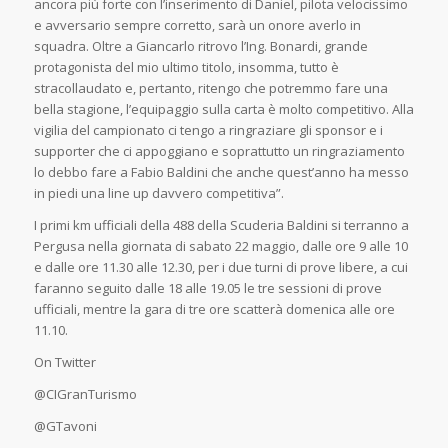
ancora più forte con l’inserimento di Daniel, pilota velocissimo
e avversario sempre corretto, sarà un onore averlo in
squadra. Oltre a Giancarlo ritrovo l’Ing. Bonardi, grande
protagonista del mio ultimo titolo, insomma, tutto è
stracollaudato e, pertanto, ritengo che potremmo fare una
bella stagione, l’equipaggio sulla carta è molto competitivo. Alla
vigilia del campionato ci tengo a ringraziare gli sponsor e i
supporter che ci appoggiano e soprattutto un ringraziamento
lo debbo fare a Fabio Baldini che anche quest’anno ha messo
in piedi una line up davvero competitiva”.
I primi km ufficiali della 488 della Scuderia Baldini si terranno a
Pergusa nella giornata di sabato 22 maggio, dalle ore 9 alle 10
e dalle ore 11.30 alle 12.30, per i due turni di prove libere, a cui
faranno seguito dalle 18 alle 19.05 le tre sessioni di prove
ufficiali, mentre la gara di tre ore scatterà domenica alle ore
11.10.
On Twitter
@CIGranTurismo
@GTavoni