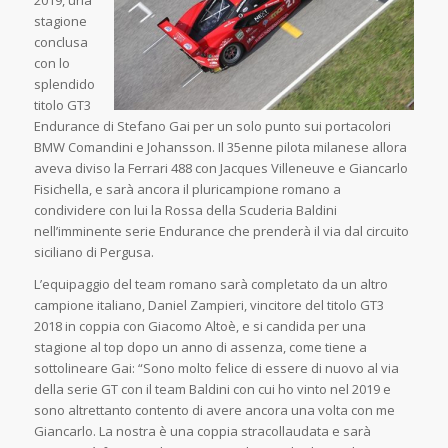
2019, una
stagione
conclusa
con lo
splendido
titolo GT3
Endurance di Stefano Gai per un solo punto sui portacolori
BMW Comandini e Johansson. Il 35enne pilota milanese allora
aveva diviso la Ferrari 488 con Jacques Villeneuve e Giancarlo
Fisichella, e sarà ancora il pluricampione romano a
condividere con lui la Rossa della Scuderia Baldini
nell’imminente serie Endurance che prenderà il via dal circuito
siciliano di Pergusa.
L’equipaggio del team romano sarà completato da un altro
campione italiano, Daniel Zampieri, vincitore del titolo GT3
2018 in coppia con Giacomo Altoè, e si candida per una
stagione al top dopo un anno di assenza, come tiene a
sottolineare Gai: “Sono molto felice di essere di nuovo al via
della serie GT con il team Baldini con cui ho vinto nel 2019 e
sono altrettanto contento di avere ancora una volta con me
Giancarlo. La nostra è una coppia stracollaudata e sarà