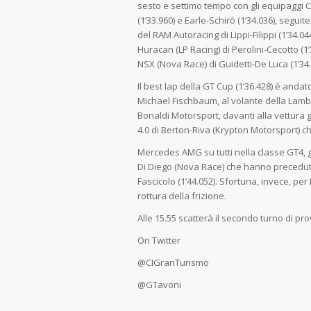
sesto e settimo tempo con gli equipaggi
(1’33.960) e Earle-Schirò (1’34.036), seguit
del RAM Autoracing di Lippi-Filippi (1’34.04
Huracan (LP Racing) di Perolini-Cecotto (1
NSX (Nova Race) di Guidetti-De Luca (1’34.
Il best lap della GT Cup (1’36.428) è andat
Michael Fischbaum, al volante della Lamb
Bonaldi Motorsport, davanti alla vettura 
4.0 di Berton-Riva (Krypton Motorsport) ch
Mercedes AMG su tutti nella classe GT4, g
Di Diego (Nova Race) che hanno preceduto
Fascicolo (1’44.052). Sfortuna, invece, pe
rottura della frizione.
Alle 15.55 scatterà il secondo turno di pro
On Twitter
@CIGranTurismo
@GTavoni