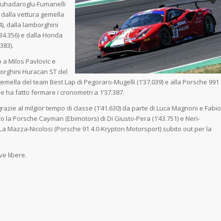
 Cuhadaroglu-Fumanelli
e dalla vettura gemella
4), dalla lamborghini
’34.356) e dalla Honda
383).
o a Milos Pavlovic e
orghini Huracan ST del
gemella del team Best Lap di Pegoraro-Mugelli (1’37.039) e alla Porsche 991
e ha fatto fermare i cronometri a 1’37.387.
razie al milgior tempo di classe (1’41.630) da parte di Luca Magnoni e Fabio
 la Porsche Cayman (Ebimotors) di Di Giusto-Pera (1’43.751) e Neri-
r La Mazza-Nicolosi (Porsche 91 4.0-Krypton Motorsport) subito out per la
ve libere.