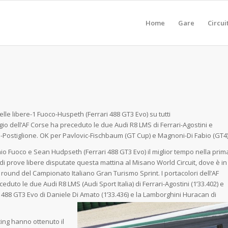
Home
Gare
Circui
lle libere-1 Fuoco-Huspeth (Ferrari 488 GT3 Evo) su tutti
io dell’AF Corse ha preceduto le due Audi R8 LMS di Ferrari-Agostini e
i-Postiglione. OK per Pavlovic-Fischbaum (GT Cup) e Magnoni-Di Fabio (GT4)
nio Fuoco e Sean Hudpseth (Ferrari 488 GT3 Evo) il miglior tempo nella prim
di prove libere disputate questa mattina al Misano World Circuit, dove è in
° round del Campionato Italiano Gran Turismo Sprint. I portacolori dell’AF
eduto le due Audi R8 LMS (Audi Sport Italia) di Ferrari-Agostini (1’33.402) e
ari 488 GT3 Evo di Daniele Di Amato (1’33.436) e la Lamborghini Huracan di
ing hanno ottenuto il