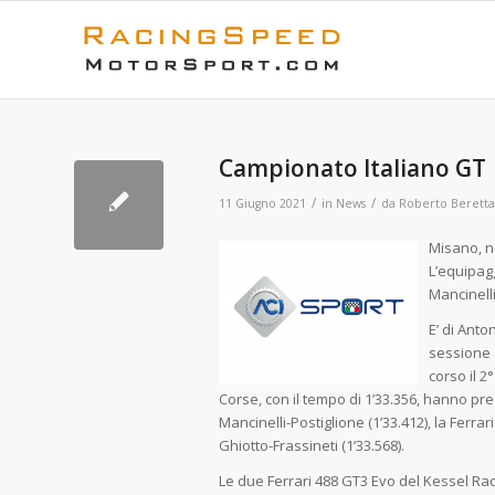
Campionato Italiano GT
/
/
11 Giugno 2021
in
News
da
Roberto Beretta
Misano, ne
L’equipagg
Mancinell
E’ di Anto
sessione 
corso il 2
Corse, con il tempo di 1’33.356, hanno prec
Mancinelli-Postiglione (1’33.412), la Ferr
Ghiotto-F
rassineti (1’33.568).
Le due Ferrari 488 GT3 Evo del Kessel Rac