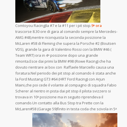
Comtoyou Racing)la #7 e la #11 per i pit stop.
9ᵃ ora
trascorse 8.30 ore di gara al comando sempre la Mercedes-
AMG #48,mentre riconquista la seconda posizione la
McLaren #58 di Fleming che supera la Porsche #2 (Boutsen
VDS), grande la gara di Valentino Rossi con la BMW #46 (
Team WRT) ora in 4ᵃ posizione dopo una grande
rimonta.Esce dai primi la BMW #98 (Rowe Racing) che ha
dovuto rientrare ai box con Raffaele Marciello causa una
foratura.Nel periodo dei pit stop al comando è stata anche
la Ford Mustang GT3 #64 (HRT Ford Racing) con Arjun
Maini,che poi cede il volante al compagno di squadra Fabio
Scherer al rientro in pista dai pit stop il pilota svizzero si
trovava in 10ᵃ posizione ma in seguito riprendeva il
comando.Un contatto alla Bus Stop tra Prette con la
McLaren#58 (Garage 59)finito in testa coda che scivola in 5ᵃ