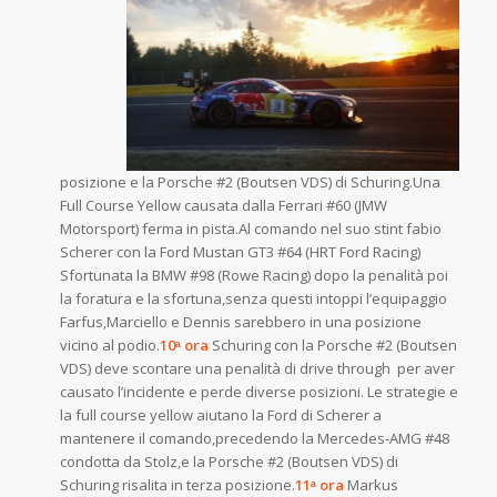
posizione e la Porsche #2 (Boutsen VDS) di Schuring.Una
Full Course Yellow causata dalla Ferrari #60 (JMW
Motorsport) ferma in pista.Al comando nel suo stint fabio
Scherer con la Ford Mustan GT3 #64 (HRT Ford Racing)
Sfortunata la BMW #98 (Rowe Racing) dopo la penalità poi
la foratura e la sfortuna,senza questi intoppi l’equipaggio
Farfus,Marciello e Dennis sarebbero in una posizione
vicino al podio.
10ᵃ ora
Schuring con la Porsche #2 (Boutsen
VDS) deve scontare una penalità di drive through per aver
causato l’incidente e perde diverse posizioni. Le strategie e
la full course yellow aiutano la Ford di Scherer a
mantenere il comando,precedendo la Mercedes-AMG #48
condotta da Stolz,e la Porsche #2 (Boutsen VDS) di
Schuring risalita in terza posizione.
11ᵃ ora
Markus