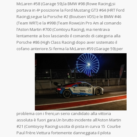
McLaren #58 (Garage 59),la BMW #98 (Rowe Racing),si
portava in 4ᵃ posizione la Ford Mustang GT3 #64 (HRT Ford
Racing),segue la Porsche #2 (Boutsen VDS) e le BMW #46
(Team WRT) e la #998 (Team Rowe).In Pro Am al comando
l’Aston Martin #700 (Comtoyu Racing), ma rientrava
lentamente ai box lasciando il comando di categoria alla
Porsche #86 (High Class Racing) dopo aver sistemato il
cofano anteriore.Si
ferma la McLaren #59 (Garage 59) per
problema con i freni,un serio candidato alla vittoria
assoluta è fuori gara.Un brutto incidente all’Aston Martin
#21 (Comtoyoy Racing) uscita di pista in curva 15 Courbe
Paul Frère.Vettura fortemente danneggiata il pilota