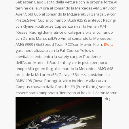
Sèbastien Baud uscito dalla vettura con le proprie forze.Al
ternine della 7ᵃ ora al comando la Mercedes-AMG #48 con
Auer.Gold Cup al comando la McLaren#58 (Garage 59) con
Prette,Silver Cup al comando l’Audi #25 (SaintèLoc Racing)
con Klymenko,Bronze Cup senza rivali la Ferrari #74
(Kessel Racing) dominatrice di categoria ora al comando
con Dennis Marschall,Pro Am al comando la Mercedes-
AMG #999 ( GetSpeed Team PCX)con Marvin Klein.
8ᵃora
gara neutralizzata con la Full Course Yellow e
inevitabilmente entra la safety car per l’incidente
dell’Aston Martin di Baud,safety car in pista per poco
tempo.Alla green flag al comando la Mercedes-AMG #48
precede la McLaren#58 (Garage 58) terza posizione la
BMW #98 (Rowe Racing).Un’altro incidente alla curva
Campus causato dalla Porsche #9 (Pure Rxcing) sembra
essere stata tamponata.Rientrano ai box le 2 Aston Martin
d
i (