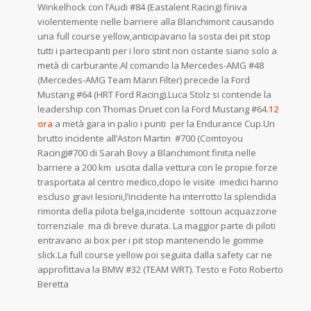
Winkelhock con l’Audi #84 (Eastalent Racing) finiva
violentemente nelle barriere alla Blanchimont causando
una full course yellow,anticipavano la sosta dei pit stop
tutti i partecipanti per i loro stint non ostante siano solo a
metà di carburante.Al comando la Mercedes-AMG #48
(Mercedes-AMG Team Mann Filter) precede la Ford
Mustang #64 (HRT Ford Racing).Luca Stolz si contende la
leadership con Thomas Druet con la Ford Mustang #64.
12
ora
a metà gara in palio i punti per la Endurance Cup.Un
brutto incidente all’Aston Martin #700 (Comtoyou
Racing)#700 di Sarah Bovy a Blanchimont finita nelle
barriere a 200 km uscita dalla vettura con le propie forze
trasportata al centro medico,dopo le visite imedici hanno
escluso gravi lesioni,l’incidente ha interrotto la splendida
rimonta della pilota belga,incidente sottoun acquazzone
torrenziale ma di breve durata. La maggior parte di piloti
entravano ai box per i pit stop mantenendo le gomme
slick.La full course yellow poi seguita dalla safety car ne
approfittava la BMW #32 (TEAM WRT). Testo e Foto Roberto
Beretta