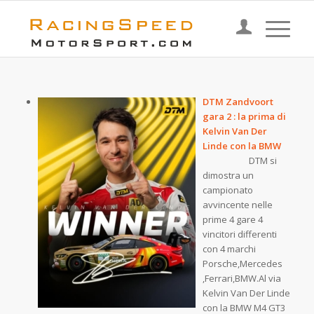
DTM Zandvoort
gara 2 : la prima di
Kelvin Van Der
Linde con la BMW
DTM si
dimostra un
campionato
avvincente nelle
prime 4 gare 4
vincitori differenti
con 4 marchi
Porsche,Mercedes
,Ferrari,BMW.Al via
Kelvin Van Der Linde
con la BMW M4 GT3