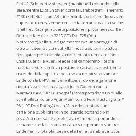
Evo #3 (Schubert Motorsport) mantiene il comando della
gara,mentre Luca Engstler porta la Lamborghini Temerario
#130 (Reb Bull Team ABT) in seconda posizione dopo aver
superato Thierry Vermeulen con la Ferrari 296 GT3 Evo #69
(Emil Frey Racing).In quarta posizione il pilota tedesco Ben
Dörr con la McLaren 720S GT3 Evo #25 (Dörr
Motorsport).Nella sua fuga manteneva un vantaggio di
oltre un secondo sui rivali.Alla finestra dei primi pitstop
obbligatori per il cambio gomme i primi a rientrare sono
Enstler,Cairoli,e Auer.Il leader del campionato il pilota
austriaco Auer perdeva posizione causa una sosta lenta
uscendo dalla top 10.Dopo la sosta nei pit stop Van Der
Linde con la BMW mantiene il comando della gara.Una
neutralizzazione causata da Jules Gounon con la
Mercedes AMG #22 (Landgraf Motorsport) dopo un duello
con il pilota indiano Arjun Maini con la Ford Mustang GT3 #
36 (HRT Ford Racing) con la Mercedes centrava un
cartellone pubblicitario in polisterolo portandolo in
pista.Alla ripresa ne aproffittava Vermeulen portandosi al
comando con la Ferrari 296 GT3 #69 superando Van Der
Linde.Per il pilota olandese della Ferrari sembrava poter