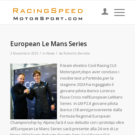
European Le Mans Series
/
/
2 Novembre 2023
in
News
da
Roberto Beretta
I
l team elvetico Cool Racing CLX
Motorsport,dopo aver concluso i
roockie test a Portimào,per la
stagione 2024 ha ingaggiato il
giovane pilota iberico Lorenzo
Fluxa Cross nell’European LeMans
Series in LM P2.Il giovane pilota
iberico (18 anni),proveniente dalla
Formula Regional European
Championship by Alpine,farà il suo debutto con i prototipi oltre
all’European Le Mans Series sarà presente alla 24 ore di Le