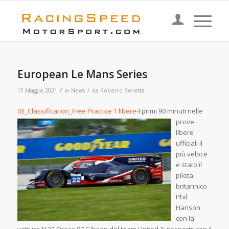
European Le Mans Series
/
/
17 Maggio 2021
in
News
da
Roberto Beretta
03_Classification_Free Practice 1 libere
-I primi 90 minuti nelle
prove
libere
ufficiali il
più veloce
e stato il
pilota
britannico
Phil
Hanson
con la