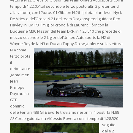
vettura N.22 Oreca 07 Gibson del team United Autosports con il
tempo di 1.22.051,al secondo e terzo posto altri 2 pretentendi
alla vittoria, con l ‘Aurus 01 Gibson N.26 il pilota olandese Nyck
De Vries e del’Oreca N.21 del team Dragonspeed guidata Ben
Hayley.In LM P3 il miglior crono è di Laurent Hòrr con la
Duqueine M30 Nissan del team DKR in 1.25.510 che precede di
mezzo secondo le 2 Ligier del’United Autosports la N2 di
Wayne Boyde la N3 di Ducan T
appy.Da segnalere sulla vettura
N.4 come
terzo pilota
il
debuttante
gentelmen
Jean
Philippe
Dayraut.In
GTE
dominio
delle Ferrari 488 GTE Evo, le troviamo nei primi 4 posti, la N.88
AF Corse guidata da Alòessio Rovera con il tempo di
1.28.520
seguite
dalle 2