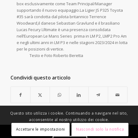
box esclusivamente come Team Principal/Manager
supportando il nuovo equipaggio.La Ligier JS P325 Toyota
#35 sarà condotta dal pilota britannico Terrence
Woodward,il danese Sebastian Gravlund e il brasiliano
Lucas Fecury.Ultimate è una presenza consolidata
nell’European Le Mans Series prima in LM P2, LMP2 Pro Am
e negli ultimi anni in LM P3 e nelle stagioni 2023/2024 in lotta
per le posizioni di vertice.
Testo e Foto Roberto Beretta
Condividi questo articolo
Questo sito utilizza i cookie. Continuando a navigare nel sito,
acconsentite al nostro utilizzo dei cookie.
Accettare le impostazioni
Nascondi solo la notifica
© Copyright - Racing Speed Motor Sport -
Condizioni di vendita
-