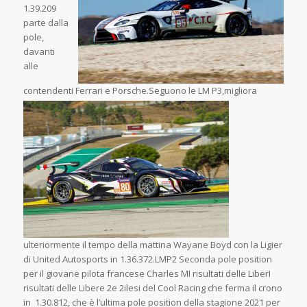
1.39.209
parte dalla
pole,
davanti
alle
contendenti Ferrari e P
orsche.Seguono le LM P3,migliora
ulteriormente il tempo della mattina Wayane Boyd con la Ligier
di United Autosports in 1.36.372.LMP2 Seconda pole position
per il giovane pilota francese Charles MI risultati delle LiberI
risultati delle Libere 2e 2ilesi del Cool Racing che ferma il crono
in 1.30.812, che è l’ultima pole position della stagione 2021 per