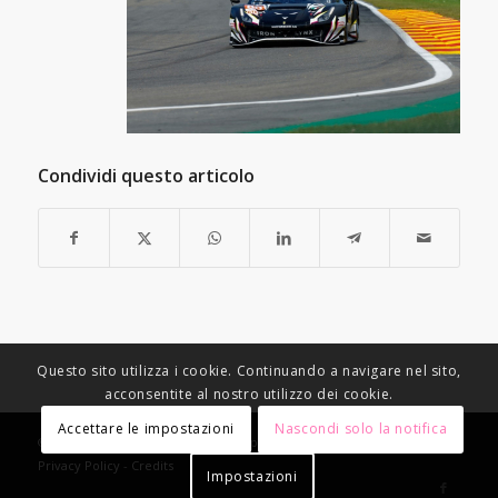
Condividi questo articolo
Questo sito utilizza i cookie. Continuando a navigare nel sito,
acconsentite al nostro utilizzo dei cookie.
Accettare le impostazioni
Nascondi solo la notifica
© Copyright - Racing Speed Motor Sport -
Condizioni di vendita
-
Privacy Policy
-
Credits
Impostazioni