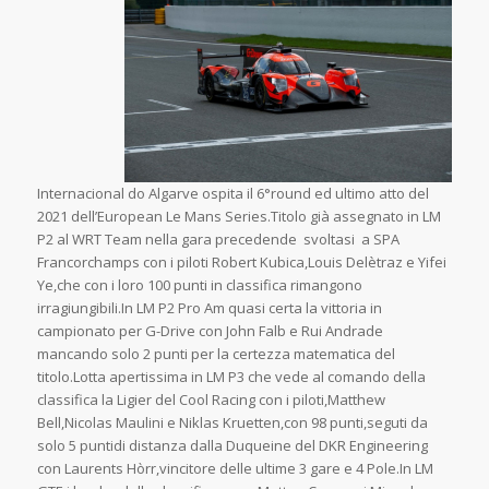
Internacional do Algarve ospita il 6°round ed ultimo atto del
2021 dell’European Le Mans Series.Titolo già assegnato in LM
P2 al WRT Team nella gara precedende svoltasi a SPA
Francorchamps con i piloti Robert Kubica,Louis Delètraz e Yifei
Ye,che con i loro 100 punti in classifica rimangono
irragiungibili.In LM P2 Pro Am quasi certa la vittoria in
campionato per G-Drive con John Falb e Rui Andrade
mancando solo 2 punti per la certezza matematica del
titolo.Lotta apertissima in LM P3 che vede al comando della
classifica la Ligier del Cool Racing con i piloti,Matthew
Bell,Nicolas Maulini e Niklas Kruetten,con 98 punti,seguti da
solo 5 puntidi distanza dalla Duqueine del DKR Engineering
con Laurents Hòrr,vincitore delle ultime 3 gare e 4 Pole.In LM