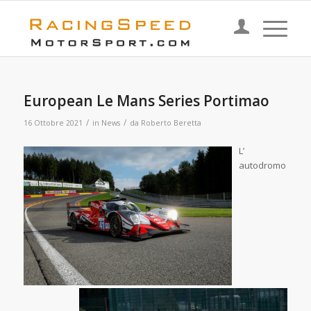
European Le Mans Series Portimao
/
/
16 Ottobre 2021
in
News
da
Roberto Beretta
L’
autodromo