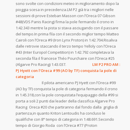
sono svolte con condizioni meteo in miglioramento dopo la
pioggia scesa in precedenza.LM P2 già tra i migliori nelle
sessioni di prove Esteban Masson con l’Oreca 07 Gibson
#48(VDS Panis Racing) firma la pole fermando il crono in
1:42.343 mentre la pista si stava asciugando con il passare
del tempo.In prima fila con il secondo miglior tempo Matteo
Cairoli con l’Oreca #9 (Iron Lynx Proton) in 1:42.704.Risaliva
dalle retrovie staccando il terzo tempo Yelloly con l’Oreca
#43 (Inter Europol Competition) in 1:42.792 completava la
seconda fila il francese Théo Pourchaire con l’Oreca #25
(Algarve Pro Racing) 1:43.037.
LM P2 PRO AM :
PJ Hyett con l’Oreca #99 (AO by TF) conquista la pole di
categoria
Il pilota americano PJ Hyett con l’Oreca #99
(AO by TF) conquista la pole di categoria fermando il crono
in 1:45.318,con la pole conquistata l’equipaggio della #99 si
porta a soli 2 punti dai leader della classifica Algarve Pro
Racing Oreca #20 che partiranno dal fondo dalla griglia di
partenza,in quanto Kriton Lentoudis ha concluso le
qualifiche con 8° tempo di categoria in 1:48.691.Secondo
tempo di Giorgio Roda con l’Oreca #77 (Proton