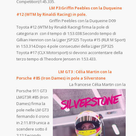
Competition)1:45.335.
LM P3:Griffin Peebles con la Duqueine
#12 (WTM by Rinaldi Racing) in pole.
Griffin Peebles con la Duqueine D09
Toyota #12 (WTM by Rinaldi Racing) firma la pole di
categoria in con il tempo di 1:53.038.Secondo tempo di
Gillian Henrion con la Ligier JSP325 Toyota #15 (RLR M Sport)
in 1:53.314.Dopo 4 pole consecutivi della Ligier JSP325
Toyota #17 (CLX Motorsport) si devono accontentare della
terzo tempo di Theodore Jensen in 1:53.433.
LM GT3 : Célia Martin con la
Porsche #85 (Iron Dames) in pole a Silverstone
La francese Célia
Martin con la
Porsche 911 GT3
LMGT3R #85 (Iron
Dames) firma la
pole nelle LM GT3
fermando il crono
in 2:11.819 unica a
scendere sotto il
2:12.Secondo