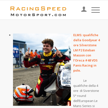
ELMS: qualifiche
della Goodyear 4
ore Silverstone
LM P2 Esteban
Masson con
l’Oreca #48 VDS
Panis Racing in
pole.
Le
qualifiche della 4
ore di Siverstone
5° round
dell’European Le
Mans Series si