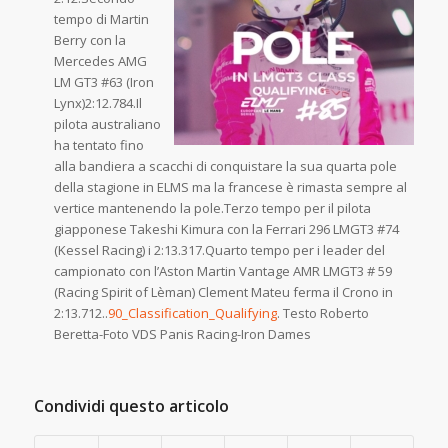
tempo di Martin
Berry con la
Mercedes AMG
LM GT3 #63 (Iron
Lynx)2:12.784.Il
pilota australiano
ha tentato fino
alla bandiera a scacchi di conquistare la sua quarta pole
della stagione in ELMS ma la francese è rimasta sempre al
vertice mantenendo la pole.Terzo tempo per il pilota
giapponese Takeshi Kimura con la Ferrari 296 LMGT3 #74
(Kessel Racing) i 2:13.317.Quarto tempo per i leader del
campionato con l’Aston Martin Vantage AMR LMGT3 # 59
(Racing Spirit of Lèman) Clement Mateu ferma il Crono in
2:13.712..
90_Classification_Qualifying
. Testo Roberto
Beretta-Foto VDS Panis Racing-Iron Dames
Condividi questo articolo