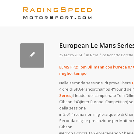
European Le Mans Serie
/
/
25 Agosto 2024
in
News
da
Roberto Beretta
ELMS FP2:Tom Dillmann con l’
miglio
Nella seconda sessione di prove libere
4 ore di SPA-Francorchamps 4°round dell’
Series,
il leader del campionato Tom Dill
Gibson #43(Inter Europol Competition) seg
della sessione
in 2:01.435,ma non migliora quello di Char
Seconda miglior prestazione per Matteo C
Gibson
#9 (Iron Lynx)2:01.829 precedendo Charles