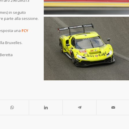
Ferraro 296 LMGT3
mes) in seguito
e parte alla sessione.
 esposta una
FCY
lla Bruxelles.
retta