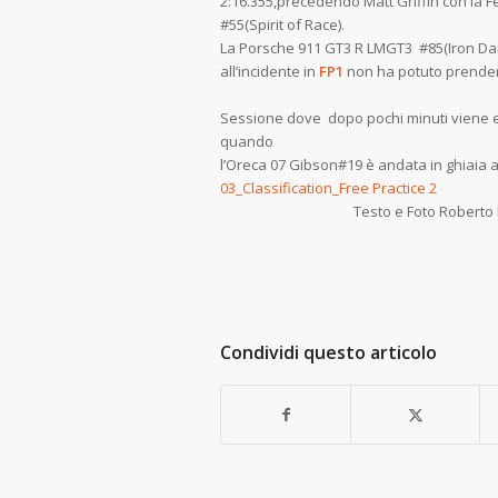
2:16.355,precedendo Matt Griffin con la 
#55(Spirit of Race).
La Porsche 911 GT3 R LMGT3 #85(Iron Da
all’incidente in
FP1
non ha potuto prender
Sessione dove dopo pochi minuti viene
quando
l’Oreca 07 Gibson#19 è andata in ghiaia a
03_Classification_Free Practice 2
Testo e Foto Roberto Be
Condividi questo articolo