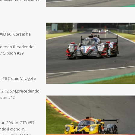
#83 (AF Corse) ha
edendo il leader del
Oreca 07 Gibson #29
an #8 (Team Virage) è
 in 2:12.674,precedendo
0 D08 Nissan #12
rrari 296 LM GT3 #57
ndo il crono in