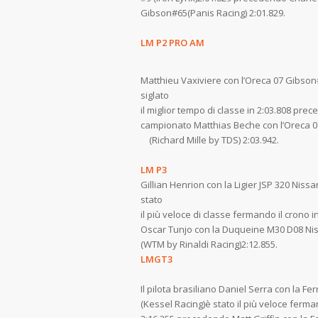
Gibson#65(Panis Racing) 2:01.829.
LM P2 PRO AM
Matthieu Vaxiviere con l’Oreca 07 Gibson
siglato
il miglior tempo di classe in 2:03.808 prec
campionato Matthias Beche con l’
(Richard Mille by TDS) 2:03.942.
LM P3
Gillian Henrion con la Ligier JSP 320 Niss
stato
il più veloce di classe fermando il crono
Oscar Tunjo con la Duqueine M3
(WTM by Rinaldi Racing)2:12.855.
LMGT3
Il pilota brasiliano Daniel Serra con la Fe
(Kessel Racing)è stato il più veloce ferma