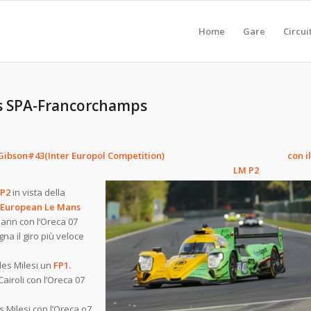
Home
Gare
Circui
s SPA-Francorchamps
Oreca 07 Gibson#43(Inter Europol Competition) con il
r tempo
LM P2
FP2
in vista della
European Le Mans
mann con l’Oreca 07
na il giro più veloce
les Milesi un
FP1.
airoli con l’Oreca 07
 Milesi con l’Oreca o7