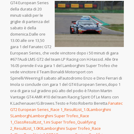
GT4 European Series
della durata di 20
minuti validi per le
griglie di partenza del
sabato è della
domenica.Dalle ore
13.00 alle ore 13,50
gara 1 del Fanatec GT2
European Series, che vede vincitore dopo i 50 minuti di gara
#67 l’Audi LMS GT2 del team LP Racing con H.Hassid. Alle 0re
16.05 prende il via gara 1 del Lamborghini Super Trofeo che
vede vincitore il Team Bonaldi Motorsport con
Spinelli/Weering.Il sabato all’autodromo Enzo e Dino Ferrari di
Imola si conclude con gara 1 del GT4 European Series,dopo 1
ora di gara sul gradino più alto del podio è l’Aston Martin
Vantage GT4 AMR #10 del team Racing Spirit Of Le Mans con
K.Lachenauer/G.Browes.Testo e Foto:Roberto Beretta.
Fanatec
GT2 European Series_Race 1_ResultList_1.0
Lamborghini
S
Lamborgh
Lamborghini Super Trofeo_Race
1_ClassResultList_1.
ini Super Trofeo_Qualifying
2_ResultList_1.0KII
Lamborghini Super Trofeo_Race