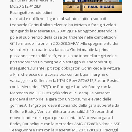
spinto la nuova Maserati
MC 20 GT2 #12(LP
Racing)ottenendo ottimi
risultati.Le qulifiche di gara1 al sabato mattina sono di
Leonardo Gorini il pilota elvetico ha iniziato a fare giri veloci
spingendo la Maserati MC 20 #12(LP Racing)conquistando la
pole al suo rientro della casa del tridente nelle competizioni
GT fermando il crono in 2:05.038.GARA1.Allo spegnimento dei
semaferi e con partenza lanciata Gorini mantie la prima
posizione senza difficoltà, ed inizia ad inannellare giri veloci
portandosi con un margine di vantaggio di 7 secondi sugli
inseguitori.Durante i pit stop obbligatori Gorini cede la vettura
a Pirri che esce dalla corsia box con un buon margine di
vantaggio su Kofler con la KTM X-Bow GT2#812,Stefan Rosina
con la Mercedes #87(True Racing) e Ludovic Badey con la
Mercedes AMG GT2 #87(Akkodis ASP Team). La Maserati
perdeva il ritmo della gara con un consumo elevato delle
gomme.Al 19°giro perdeva il comando della gara superata da
Kofler e Badey.Veniva inflitta una penalitàdi 10 secondi al
nuovo leader della gara per un contatto.Vincevano gara 1
Badey,Baubelique con la Mercedes AMG GT2#87(Akkodis ASP
Team)Gorini e Pirri con la Maserati MC 20 GT2#12(LP Racing)il