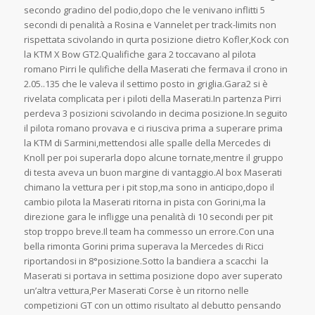
secondo gradino del podio,dopo che le venivano inflitti 5
secondi di penalità a Rosina e Vannelet per track-limits non
rispettata scivolando in qurta posizione dietro Kofler,Kock con
la KTM X Bow GT2.Qualifiche gara 2 toccavano al pilota
romano Pirri le qulifiche della Maserati che fermava il crono in
2.05..135 che le valeva il settimo posto in griglia.Gara2 si è
rivelata complicata per i piloti della Maserati.In partenza Pirri
perdeva 3 posizioni scivolando in decima posizione.In seguito
il pilota romano provava e ci riusciva prima a superare prima
la KTM di Sarmini,mettendosi alle spalle della Mercedes di
Knoll per poi superarla dopo alcune tornate,mentre il gruppo
di testa aveva un buon margine di vantaggio.Al box Maserati
chimano la vettura per i pit stop,ma sono in anticipo,dopo il
cambio pilota la Maserati ritorna in pista con Gorini,ma la
direzione gara le infligge una penalità di 10 secondi per pit
stop troppo breve.Il team ha commesso un errore.Con una
bella rimonta Gorini prima superava la Mercedes di Ricci
riportandosi in 8°posizione.Sotto la bandiera a scacchi la
Maserati si portava in settima posizione dopo aver superato
un’altra vettura,Per Maserati Corse è un ritorno nelle
competizioni GT con un ottimo risultato al debutto pensando