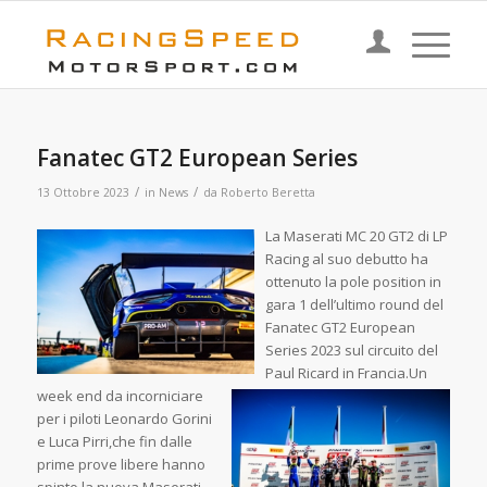
Fanatec GT2 European Series
/
/
13 Ottobre 2023
in
News
da
Roberto Beretta
La Maserati MC 20 GT2 di LP
Racing al suo debutto ha
ottenuto la pole position in
gara 1 dell’ultimo round del
Fanatec GT2 European
Series 2023 sul circuito del
Paul Ricard in Francia.Un
week end da incorniciare
per i piloti Leonardo Gorini
e Luca Pirri,che fin dalle
prime prove libere hanno