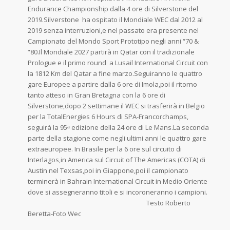
Endurance Championship dalla 4 ore di Silverstone del
2019.Silverstone ha ospitato il Mondiale WEC dal 2012 al
2019 senza interruzioni,e nel passato era presente nel
Campionato del Mondo Sport Prototipo negli anni “70 &
“80.Il Mondiale 2027 partirà in Qatar con il tradizionale
Prologue e il primo round a Lusail International Circuit con
la 1812 Km del Qatar a fine marzo.Seguiranno le quattro
gare Europee a partire dalla 6 ore di Imola,poi il ritorno
tanto atteso in Gran Bretagna con la 6 ore di
Silverstone,dopo 2 settimane il WEC si trasferirà in Belgio
per la TotalEnergies 6 Hours di SPA-Francorchamps,
seguirà la 95ᵃ edizione della 24 ore di Le Mans.La seconda
parte della stagione come negli ultimi anni le quattro gare
extraeuropee. In Brasile per la 6 ore sul circuito di
Interlagos,in America sul Circuit of The Americas (COTA) di
Austin nel Texsas,poi in Giappone,poi il campionato
terminerà in Bahrain International Circuit in Medio Oriente
dove si assegneranno titoli e si incoroneranno i campioni.
Testo Roberto
Beretta-Foto Wec