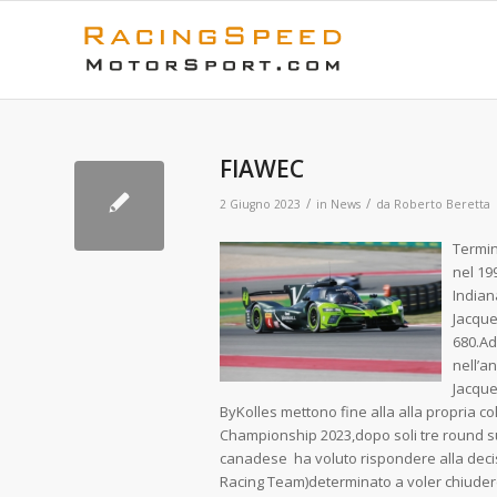
FIAWEC
/
/
2 Giugno 2023
in
News
da
Roberto Beretta
Termin
nel 19
Indian
Jacque
680.Ad
nell’a
Jacque
ByKolles mettono fine alla alla propria c
Championship 2023,dopo soli tre round su 
canadese ha voluto rispondere alla deci
Racing Team)determinato a voler chiudere 