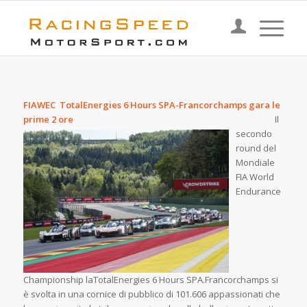
FIAWEC TotalEnergies 6 Hours SPA-Francorchamps gara le
prime 2 ore
Il
secondo
round del
Mondiale
FIA World
Endurance
Championship laTotalEnergies 6 Hours SPA.Francorchamps si
è svolta in una cornice di pubblico di 101.606 appassionati che