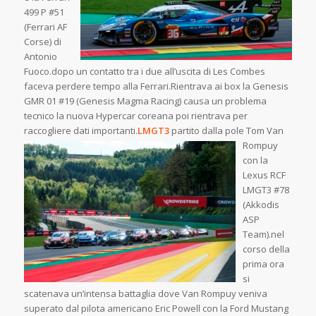
499 P #51
(Ferrari AF
Corse) di
Antonio
Fuoco.dopo un contatto tra i due all’uscita di Les Combes
faceva perdere tempo alla Ferrari.Rientrava ai box la Genesis
GMR 01 #19 (Genesis Magma Racing) causa un problema
tecnico la nuova Hypercar coreana poi rientrava per
raccogliere dati
importanti.
LMGT3
partito dalla pole Tom Van
Rompuy
con la
Lexus RCF
LMGT3 #78
(Akkodis
ASP
Team).nel
corso della
prima ora
si
scatenava un’intensa battaglia dove Van Rompuy veniva
superato dal pilota americano Eric Powell con la Ford Mustang