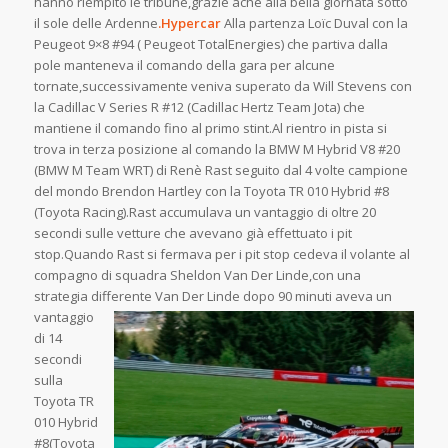
hanno riempito le tribune,grazie ache alla bella giornata sotto
il sole delle Ardenne
.Hypercar
Alla partenza Loïc Duval con la
Peugeot 9×8 #94 ( Peugeot TotalEnergies) che partiva dalla
pole manteneva il comando della gara per alcune
tornate,successivamente veniva superato da Will Stevens con
la Cadillac V Series R #12 (Cadillac Hertz Team Jota) che
mantiene il comando fino al primo stint.Al rientro in pista si
trova in terza posizione al comando la BMW M Hybrid V8 #20
(BMW M Team WRT) di Renè Rast seguito dal 4 volte campione
del mondo Brendon Hartley con la Toyota TR 010 Hybrid #8
(Toyota Racing).Rast accumulava un vantaggio di oltre 20
secondi sulle vetture che avevano già effettuato i pit
stop.Quando Rast si fermava per i pit stop cedeva il volante al
compagno di squadra Sheldon Van Der Linde,con una
strategia differente Van Der Linde dopo 90 minuti
aveva un
vantaggio
di 14
secondi
sulla
Toyota TR
010 Hybrid
#8(Toyota