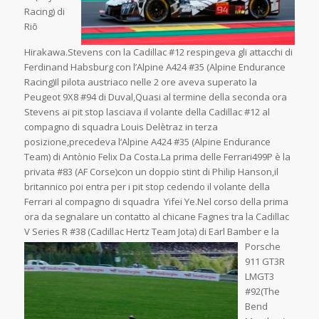
Racing) di
Riõ
Hirakawa.Stevens con la Cadillac #12 respingeva gli attacchi di
Ferdinand Habsburg con l’Alpine A424 #35 (Alpine Endurance
Racing)Il pilota austriaco nelle 2 ore aveva superato la
Peugeot 9X8 #94 di Duval,Quasi al termine della seconda ora
Stevens ai pit stop lasciava il volante della Cadillac #12 al
compagno di squadra Louis Delètraz in terza
posizione,precedeva l’Alpine A424 #35 (Alpine Endurance
Team) di Antònio Felix Da Costa.La prima delle Ferrari499P è la
privata #83 (AF Corse)con un doppio stint di Philip Hanson,il
britannico poi entra per i pit stop cedendo il volante della
Ferrari al compagno di squadra Yifei Ye.Nel corso della prima
ora da segnalare un contatto al chicane Fagnes tra la Cadillac
V Series R #38 (Cadillac Hertz Team Jota) di Earl
Bamber e la
Porsche
911 GT3R
LMGT3
#92(The
Bend