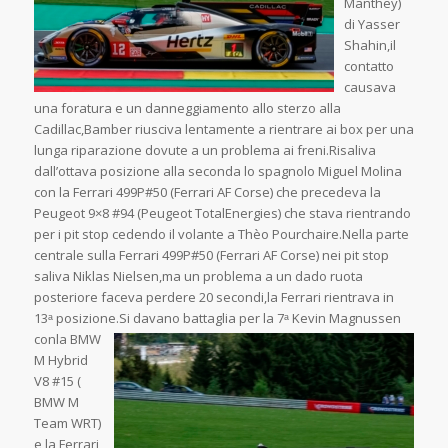
Manthey)
di Yasser
Shahin,il
contatto
causava
una foratura e un danneggiamento allo sterzo alla
Cadillac,Bamber riusciva lentamente a rientrare ai box per una
lunga riparazione dovute a un problema ai freni.Risaliva
dall’ottava posizione alla seconda lo spagnolo Miguel Molina
con la Ferrari 499P#50 (Ferrari AF Corse) che precedeva la
Peugeot 9×8 #94 (Peugeot TotalEnergies) che stava rientrando
per i pit stop cedendo il volante a Thèo Pourchaire.Nella parte
centrale sulla Ferrari 499P#50 (Ferrari AF Corse) nei pit stop
saliva Niklas Nielsen,ma un problema a un dado ruota
posteriore faceva perdere 20 secondi,la Ferrari rientrava in
13ᵃ posizione.Si davano battaglia per la 7ᵃ Kevin
Magnussen
conla BMW
M Hybrid
V8 #15 (
BMW M
Team WRT)
e la Ferrari