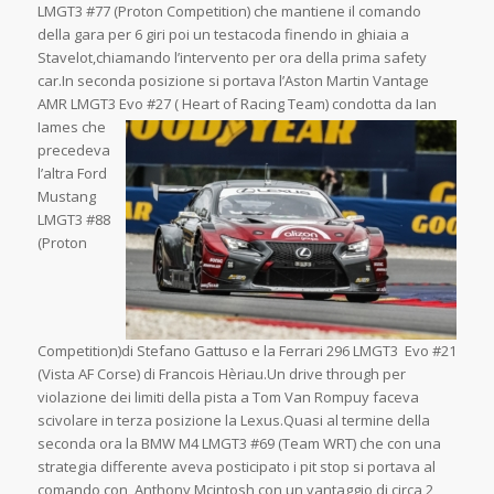
LMGT3 #77 (Proton Competition) che mantiene il comando
della gara per 6 giri poi un testacoda finendo in ghiaia a
Stavelot,chiamando l’intervento per ora della prima safety
car.In seconda posizione si portava l’Aston Martin Vantage
AMR LMGT3 Evo #27 (
Heart of Racing Team) condotta da Ian
Iames che
precedeva
l’altra Ford
Mustang
LMGT3 #88
(Proton
Competition)di Stefano Gattuso e la Ferrari 296 LMGT3 Evo #21
(Vista AF Corse) di Francois Hèriau.Un drive through per
violazione dei limiti della pista a Tom Van Rompuy faceva
scivolare in terza posizione la Lexus.Quasi al termine della
seconda ora la BMW M4 LMGT3 #69 (Team WRT) che con una
strategia differente aveva posticipato i pit stop si portava al
comando con Anthony Mcintosh con un vantaggio di circa 2