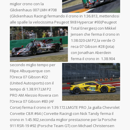
miglior crono con la
Glickenhaus 007 LMH #708
(Glickenhaus Racing) fermando il crono in 1:36.813, mettendosi
alle spalle la velocissima Peugeot 9X8 Hypercar #93(Peugeot
Total Energies) con Mikkel
Jensen che ferma il crono in
1:38.020-LM P2,la verde O
reca 07 Gibson #28 (Jota)
con Jonathan Aberdein
ferma il crono in 1.38.904
secondo miglio tempo per
Filipe Albuquerque con
l’Oreca 07 Gibson #22
(United Autosports) con il
tempo di 1.38.917.LM P2
PRO AM Alessio Rovera con
l’Oreca 07 Gibson #83 (AF
Corse) ferma il crono in 1:39.172.LMGTE PRO ,la gialla Chevrolet
Corvette C8.R #64 ( Corvette Racing) con Nick Tandy ferma il
crono in 1:45.902,seconda miglior prestazione per la Porsche
911 RSR-19 #92 (Porsche Team GT) con Michael Christensen