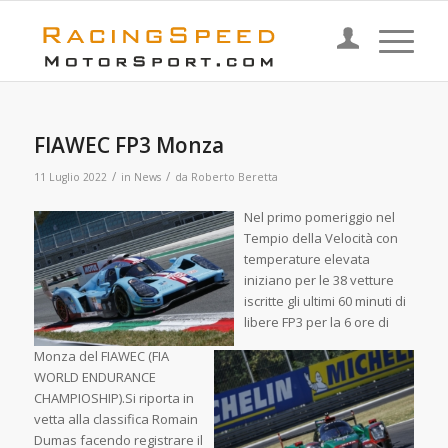
FIAWEC FP3 Monza
/
/
11 Luglio 2022
in
News
da
Roberto Beretta
Nel primo p
omeriggio nel
Tempio della Velocità co
n
temperature elevata
iniziano per le 38 vetture
iscritte gli ultimi 60 minuti di
libere FP3 per la 6 ore di
Monza del FIAWEC (FIA
WORLD ENDURANCE
CHAMPIOSHIP).Si riporta in
vetta alla classifica Romain
Dumas facendo registrare il