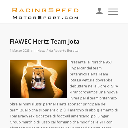
FIAWEC Hertz Team Jota
/
/
1 Marzo 2023
in
News
da
Roberto Beretta
Presenta la Porsche 963
Hypercar del team
britannico Hertz Team
Jota.La vettura dovrebbe
debuttare nella 6 ore di SPA
-Francorchamps.Una nuova
livrea per il team britannico
oltre ai nomi illustri partner Hertz sponsor principale del
team.Quello che si parlerà di più il marchio di abbigliamento di
Tom Brady (ex giocatore di football americano) poi Singer
Group.marchio di lusso californiano che modifica le 911 con