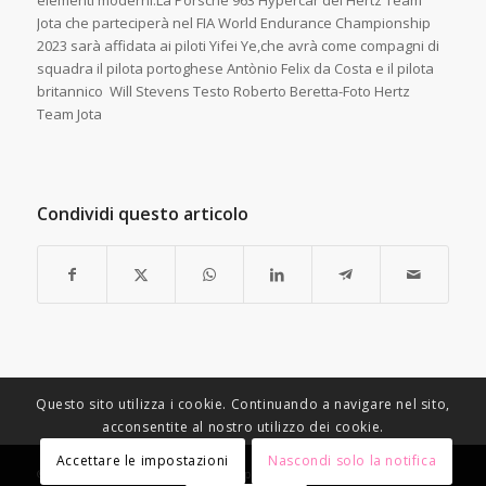
elementi moderni.La Porsche 963 Hypercar del Hertz Team
Jota che parteciperà nel FIA World Endurance Championship
2023 sarà affidata ai piloti Yifei Ye,che avrà come compagni di
squadra il pilota portoghese Antònio Felix da Costa e il pilota
britannico Will Stevens Testo Roberto Beretta-Foto Hertz
Team Jota
Condividi questo articolo
Questo sito utilizza i cookie. Continuando a navigare nel sito,
acconsentite al nostro utilizzo dei cookie.
Accettare le impostazioni
Nascondi solo la notifica
© Copyright - Racing Speed Motor Sport -
Condizioni di vendita
-