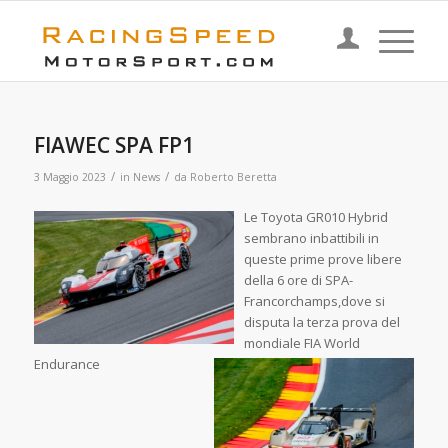
FIAWEC SPA FP1
/
/
3 Maggio 2023
in
News
da
Roberto Beretta
Le Toyota GR010 Hybrid
sembrano inbattibili in
queste prime prove libere
della 6 ore di SPA-
Francorchamps,dove si
disputa la terza prova del
mondiale FIA
World
Endurance