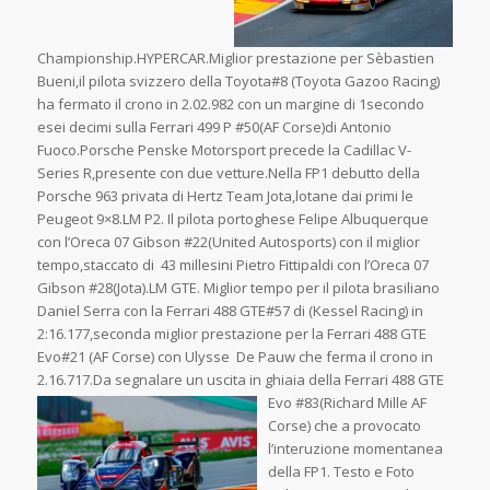
Championship.HYPERCAR.Miglior prestazione per Sèbastien
Bueni,il pilota svizzero della Toyota#8 (Toyota Gazoo Racing)
ha fermato il crono in 2.02.982 con un margine di 1secondo
esei decimi sulla Ferrari 499 P #50(AF Corse)di Antonio
Fuoco.Porsche Penske Motorsport precede la Cadillac V-
Series R,presente con due vetture.Nella FP1 debutto della
Porsche 963 privata di Hertz Team Jota,lotane dai primi le
Peugeot 9×8.LM P2. Il pilota portoghese Felipe Albuquerque
con l’Oreca 07 Gibson #22(United Autosports) con il miglior
tempo,staccato di 43 millesini Pietro Fittipaldi con l’Oreca 07
Gibson #28(Jota).LM GTE. Miglior tempo per il pilota brasiliano
Daniel Serra con la Ferrari 488 GTE#57 di (Kessel Racing) in
2:16.177,seconda miglior prestazione per la Ferrari 488 GTE
Evo#21 (AF Corse) con Ulysse De Pauw che ferma il crono in
2.16.717.Da segnalare un uscita in ghiaia
della Ferrari 488 GTE
Evo #83(Richard Mille AF
Corse) che a provocato
l’interuzione momentanea
della FP1. Testo e Foto