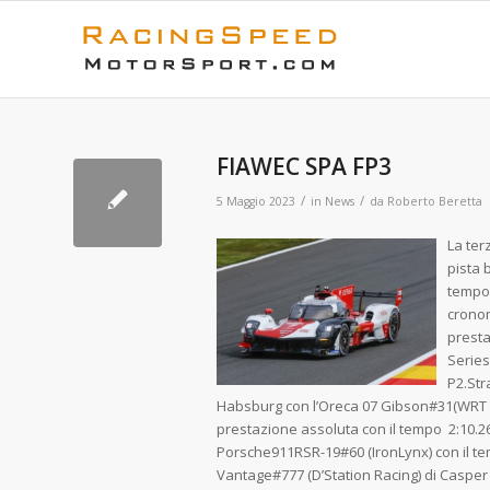
FIAWEC SPA FP3
/
/
5 Maggio 2023
in
News
da
Roberto Beretta
La ter
pista 
tempo 
cronom
presta
Series
P2.Str
Habsburg con l’Oreca 07 Gibson#31(WRT Te
prestazione assoluta con il tempo 2:10.2
Porsche911RSR-19#60 (IronLynx) con il te
Vantage#777 (D’Station Racing) di Casper