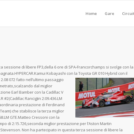
Home
Gare
Circui
za sessione di libere FP3,della 6 ore di SPA-Francorchamps si svolge con la
bagnata.HYPERCAR.Kamui Kobayashi con la Toyota GR 010 Hybrid con il
2.08 072 fatto nell’ultim
o passaggio
etrato,scalzando dal miglior
zione Earl Bamber con la Cadillac V
.R #2(Cadillac Rancig)in 2:09.436.LM
aordinaria prestazione di Ferdinand
am) che stabilisce la terza miglior
68.LM GTE.Matteo Cressoni con la
mpo di 2:15.726,seconda miglior prestazione per l’Aston Martin
 Stevenson. Non ha partecipato in questa terza sessione di libere la