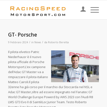
GT- Porsche
/
/
9 Febbraio 2024
in
News
da
Roberto Beretta
Il pilota elvetico Patric
Niederhausr è il nuovo
pilota ufficiale di Porsche
Motorsport.L’ex campione
dell’Adac GT Master va a
rimpiazzare il pilota italiano
Matteo Cairoli.Il pilota
32enne ha già corso per il marchio dui Stoccarda nel NSL e
Adac GT Master,oltre ad essere impegnato nel Fanatec GT
World Challenge Europe Powerd by AWS 2023 con l’Audi R8
LMS GT3 Evo II di SaintèLoc Junior Team. Testo Roberto