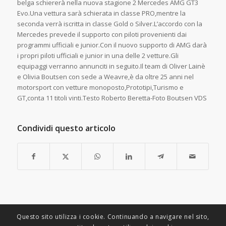
belga schiererà nella nuova stagione 2 Mercedes AMG GT3
Evo.Una vettura sarà schierata in classe PRO,mentre la
seconda verrà iscritta in classe Gold o Silver.L’accordo con la
Mercedes prevede il supporto con piloti provenienti dai
programmi ufficiali e junior.Con il nuovo supporto di AMG darà
i propri piloti ufficiali e junior in una delle 2 vetture.Gli
equipaggi verranno annunciti in seguito.Il team di Oliver Lainè
e Olivia Boutsen con sede a Weavre,è da oltre 25 anni nel
motorsport con vetture monoposto,Prototipi,Turismo e
GT,conta 11 titoli vinti.Testo Roberto Beretta-Foto Boutsen VDS
Condividi questo articolo
Questo sito utilizza i cookie. Continuando a navigare nel sito,