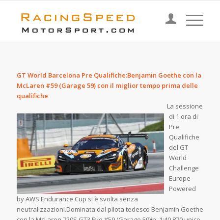
GT World Barcelona Pre Qualifiche:Benjamin Goethe con la
McLaren #59 (Garage 59) con il miglior tempo prima delle
qualifiche
La sessione
di 1 ora di
Pre
Qualifiche
del GT
World
Challenge
Europe
Powered
by AWS Endurance Cup si è svolta senza
neutralizzazioni.Dominata dal pilota tedesco Benjamin Goethe
con la McLaren 720S GT3 Evo #59 (Garage 59)in 1:40.870,unico