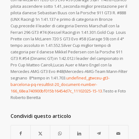
pilota ascendere sotto 1.41.,seconda miglior prestazione per il
pilota danese Sebastian Buus con la Porsche 911 GT3 R. #888
(UNX Racing) 1n 1:41.137 e primo di categoria in Bronze
Cup,precede il leader di categoria Dennis Marschall con la
Ferrari 296 GT3 #74 (Kessel Racing) in 1:41.301.Gold Cup Louis
Prette con la McLaren 720 S GT3 Evo #58 (Garage 59) con il 4°
tempo assoluto in 1.41.552.Silver Cup miglior tempo di
categoria per il danese Mikkel Pedersen con la Porsche 911
GT3 R.#54 (Dinamic GT) in 1:42.012.I leader del campionato in
Pro Cup Matteo Cairoli,Lucas Auer e Maro Engel con la
Mercedes AMG GT3 Evo #48(Mercedes-AMG-Team Mann-Filter
segnano 8°tempo in 1:41.703.
undefined_gtwceu-gt3-
barcelona-pq-resultlist-20_document-number-
166_68ea740900bf015b16454d7c_11102025-15-13
.Testo e Foto
Roberto Beretta
Condividi questo articolo