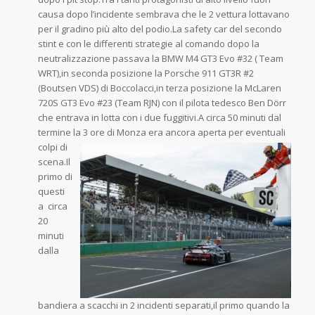
causa dopo l’incidente sembrava che le 2 vettura lottavano
per il gradino più alto del podio.La safety car del secondo
stint e con le differenti strategie al comando dopo la
neutralizzazione passava la BMW M4 GT3 Evo #32 ( Team
WRT),in seconda posizione la Porsche 911 GT3R #2
(Boutsen VDS) di Boccolacci,in terza posizione la McLaren
720S GT3 Evo #23 (Team RJN) con il pilota tedesco Ben Dörr
che entrava in lotta con i due fuggitivi.A circa 50 minuti dal
termine la 3 ore di Monza era
ancora aperta per eventuali
colpi di
scena.Il
primo di
questi
a circa
20
minuti
dalla
bandiera a scacchi in 2 incidenti separati,il primo quando la