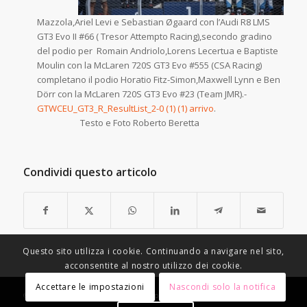
Mazzola,Ariel Levi e Sebastian Øgaard con l’Audi R8 LMS
GT3 Evo II #66 ( Tresor Attempto Racing),secondo gradino
del podio per Romain Andriolo,Lorens Lecertua e Baptiste
Moulin con la McLaren 720S GT3 Evo #555 (CSA Racing)
completano il podio Horatio Fitz-Simon,Maxwell Lynn e Ben
Dörr con la McLaren 720S GT3 Evo #23 (Team JMR).-
GTWCEU_GT3_R_ResultList_2-0 (1) (1) arrivo
.
Testo e Foto Roberto Beretta
Condividi questo articolo
Questo sito utilizza i cookie. Continuando a navigare nel sito,
acconsentite al nostro utilizzo dei cookie.
Accettare le impostazioni
Nascondi solo la notifica
© Copyright - Racing Speed Motor Sport -
Condizioni di vendita
-