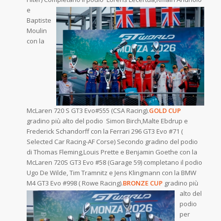
e
Baptiste
Moulin
con la
McLaren 720 S GT3 Evo#555 (CSA Racing).
GOLD CUP
gradino più alto del podio Simon Birch,Malte Ebdrup e
Frederick Schandorff con la Ferrari 296 GT3 Evo #71 (
Selected Car Racing-AF Corse) Secondo gradino del podio
di Thomas Fleming,Louis Prette e Benjamin Goethe con la
McLaren 720S GT3 Evo #58 (Garage 59) completano il podio
Ugo De Wilde, Tim Tramnitz e Jens Klingmann con la BMW
M4 GT3 Evo #
998 ( Rowe Racing).
BRONZE CUP
gradino più
alto del
podio
per