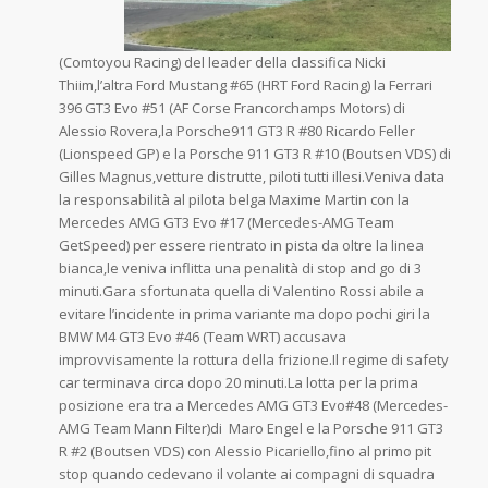
(Comtoyou Racing) del leader della classifica Nicki
Thiim,l’altra Ford Mustang #65 (HRT Ford Racing) la Ferrari
396 GT3 Evo #51 (AF Corse Francorchamps Motors) di
Alessio Rovera,la Porsche911 GT3 R #80 Ricardo Feller
(Lionspeed GP) e la Porsche 911 GT3 R #10 (Boutsen VDS) di
Gilles Magnus,vetture distrutte, piloti tutti illesi.Veniva data
la responsabilità al pilota belga Maxime Martin con la
Mercedes AMG GT3 Evo #17 (Mercedes-AMG Team
GetSpeed) per essere rientrato in pista da oltre la linea
bianca,le veniva inflitta una penalità di stop and go di 3
minuti.Gara sfortunata quella di Valentino Rossi abile a
evitare l’incidente in prima variante ma dopo pochi giri la
BMW M4 GT3 Evo #46 (Team WRT) accusava
improvvisamente la rottura della frizione.Il regime di safety
car terminava circa dopo 20 minuti.La lotta per la prima
posizione era tra a Mercedes AMG GT3 Evo#48 (Mercedes-
AMG Team Mann Filter)di Maro Engel e la Porsche 911 GT3
R #2 (Boutsen VDS) con Alessio Picariello,fino al primo pit
stop quando cedevano il volante ai compagni di squadra