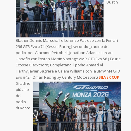
Dustin
Blatner,Dennis Marschall e Lorenzo Patrese con la Ferrari
296 GT3 Evo #74 (Kessel Racing) secondo gradino del
podio per Giacomo Petrobelli,Jonathan Adam e Lorcan
Hanafin con l’Aston Martin Vantage AMR GT3 Evo 56 ( Ecurie
Ecosse Blackthorn) Completano il podio Ahmad Al
Harthy,Javier Sagrera e Calam Williams con la BMW M4 GT3
Evo #42 ( Oman Racing by Century
Motorsport)
SILVER CUP
Gradino
più alto
del
podio
di Rocco