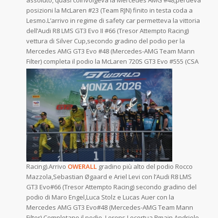
assoluto, quasi coinvolgeva la Mercedes AMG #48,perdeva
posizioni la McLaren #23 (Team RJN) finito in testa coda a
Lesmo.L’arrivo in regime di safety car permetteva la vittoria
dell’Audi R8 LMS GT3 Evo II #66 (Tresor Attempto Racing)
vettura di Silver Cup,secondo gradino del podio per la
Mercedes AMG GT3 Evo #48 (Mercedes-AMG Team Mann
Filter) completa il podio la McLaren
720S GT3 Evo #555 (CSA
Racing).Arrivo
OWERALL
gradino più alto del podio Rocco
Mazzola,Sebastian Øgaard e Ariel Levi con l’Audi R8 LMS
GT3 Evo#66 (Tresor Attempto Racing) secondo gradino del
podio di Maro Engel,Luca Stolz e Lucas Auer con la
Mercedes AMG GT3 Evo#48 (Mercedes-AMG Team Mann
Filter) Completano il podio Lorens
Lecertua,Rmain Andriolo