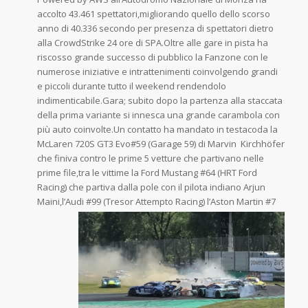
accolto 43.461 spettatori,migliorando quello dello scorso
anno di 40.336 secondo per presenza di spettatori dietro
alla CrowdStrike 24 ore di SPA.Oltre alle gare in pista ha
riscosso grande successo di pubblico la Fanzone con le
numerose iniziative e intrattenimenti coinvolgendo grandi
e piccoli durante tutto il weekend rendendolo
indimenticabile.Gara; subito dopo la partenza alla staccata
della prima variante si innesca una grande carambola con
più auto coinvolte.Un contatto ha mandato in testacoda la
McLaren 720S GT3 Evo#59 (Garage 59) di Marvin Kirchhöfer
che finiva contro le prime 5 vetture che partivano nelle
prime file,tra le vittime la Ford Mustang #64 (HRT Ford
Racing) che partiva dalla pole con il pilota indiano Arjun
Maini,l’Audi #99
(Tresor Attempto Racing) l’Aston Martin #7