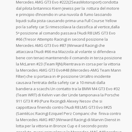
Mercedes AMG GT3 Evo #222(2SeasMotorsport) condotta
dal pilota britannico Kiern Jewiss per la rottura del motore
e principio d’incendio in una nuvola di fumo lasciando
liquidi sulla pista causando prima una Full Course Yellow
poi la safety car.Si rimescolava la classifica al vertice,dalla
5ᵃ posizione al comando passava l’Audi R8 LMS GT3 Evo
#66 (Tresor Attempto Racing) in second posizione la
Mercedes AMG GT3 Evo #87 (Winward Racing) che
attaccava l’Audi #66 ma Mazzola al volante si difendeva
bene con tenaci mantenendo il comando in terza posizione
la McLaren #23 (Team RJN).Rientrava in corsa per la vittoria
la Mercedes AMG GT3 Evo#48 (Mercedes-AMG Team Mann
Filter) che si portava in 4ᵃ posizione Un’altro incidente
causava l’entrata della safety car a 10 minuti dalla
bandiera a scacchi.Un contatto tra la BMW M4 GT3 Evo #32
(Team WRT) di Kelvin van der Linde tamponava la Porsche
911 GT3 R #9 (Pure Rxcing)di Alexey Nesov che si
cappottava finendo contro l’Audi R8 LMS GT3 Evo II#25
(SaintèLoc Racing) Eziquiel Perz Companc che finiva contro
la Mercedes AMG #87 (Winward Racing) di Marvin Dienst in
lotta per la vittoria in Bronze Cup e il secondo posto