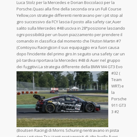
Luca Stolz per la Mercedes e Dorian Boccolacci per la
Porsche.Quasi alla fine della seconda ora un Full Course
Yellow,con strategie differenti rientravano per i pit stop al
giro successivo da FCY lascia il posto alla safety car,Auer
salito sulla Mercedes #48 usciva in 28°posizione lasciando
ogni possibilità per un buon piazzamento per prendere il
comando in classifica dal momento che l’Aston Martin #7
(Comtoyou Racing)con il suo equipaggio era fuori causa
dopo l’incidente del primo giro.In seguito una safety car un
pò tardiva riportava la Mercedes #48 di Auer nel gruppo
dei fuggitivi.La strategia differente
della BMW M4 GT3 Evo
#32 (
Team
WRT) e
la
Porsche
911 GT3
3 #2
(Boutsen Racing) di Morris Schuring rientravano in pista
dopo i pit stop.Tra i tanti protagonisti di alto livello fuori