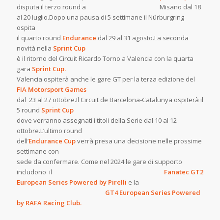
disputa il terzo round a Misano dal 18
al 20 luglio.Dopo una pausa di 5 settimane il Nürburgring
ospita
il quarto round
Endurance
dal 29 al 31 agosto.La seconda
novità nella
Sprint Cup
è il ritorno del Circuit Ricardo Torno a Valencia con la quarta
gara
Sprint Cup.
Valencia ospiterà anche le gare GT per la terza edizione del
FIA Motorsport Games
dal 23 al 27 ottobre.Il Circuit de Barcelona-Catalunya ospiterà il
5 round
Sprint Cup
dove verranno assegnati i titoli della Serie dal 10 al 12
ottobre.L’ultimo round
dell’
Endurance Cup
verrà presa una decisione nelle prossime
settimane con
sede da confermare. Come nel 2024 le gare di supporto
includono il
Fanatec GT2
European Series Powered by Pirelli
e la
GT4 European Series Powered
by RAFA Racing Club.