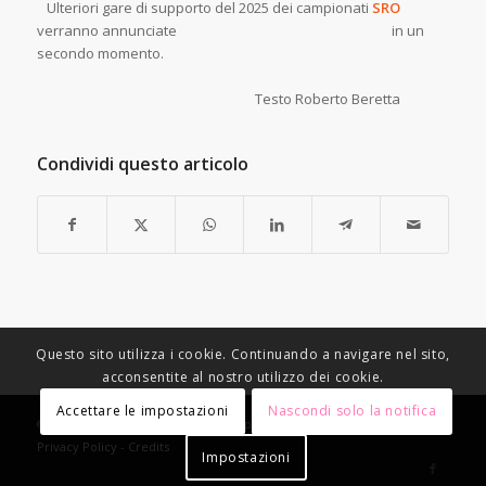
Ulteriori gare di supporto del 2025 dei campionati
SRO
verranno annunciate in un
secondo momento.
Testo Roberto Beretta
Condividi questo articolo
Questo sito utilizza i cookie. Continuando a navigare nel sito,
acconsentite al nostro utilizzo dei cookie.
Accettare le impostazioni
Nascondi solo la notifica
© Copyright - Racing Speed Motor Sport -
Condizioni di vendita
-
Privacy Policy
-
Credits
Impostazioni