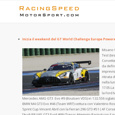
Inizia il weekend del GT World Challenge Europe Po
Misano 
Test (te
Corvette
da defin
imprevis
ritirata
nella lu
17.05.La
la Ford 
Mercedes AMG GT3 Evo #9 (Boutsen VDS) in 1:32.556 siglato n
BMW M4 GT3 Evo #46 (Team WRT) vettura con Valentino Rossi 
Sprint Cup.Vincent Abril con la Ferrari 296 GT3 #51 ( AF Cors
l’Audi R8 LMS GT3 EvoII #99 (Tresor Attempto Racing) con il q