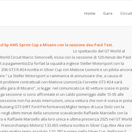
Home
Gare
Circui
wered by AWS Sprint Cup a Misano con la sessione deu Paid Test
Lo spettacolo del GT World al
World
Circuit Marco Simoncelli, inizia con la sessione di 120 minuti dei Paid
st a pagamento).Da forfait la squadra inglese Steller Motorsport con la
 Z06 GT3 R.#24 iscritta in Silver Cup con Matisse Lismont e un pilota ancor
ire.” La Steller Motorsport si rammarica di annunciare che, a causa di
ti problemi contrattuali con Matisse Lismont,la Corvette GT3 #24 sarà
 dalla gara di Misano”, si legge nel comunicato.Le 42 vetture scese in pista
nga sessione si sono affrontate in un caldo pomeriggio dalle 15-05 alle
 sessione non ha avuto interruzioni, unica vettura che non è scesa in pista
Mustang GT3 (HRT Ford Performance).Miglior tempo di Luca Stolz con la
egli ultimi minuti della sessione scavalcando Raffaele Marciello con la
e Raffaele Marciello alla loro unica e ultima presenza 2025 nel GT World
e Francorchamps Motors) 1:32.655 vettura iscritta in Silver Cup.Alex Aka con
uarto miglior temo assoluto 1:32.787 e primo nella Silver Cup. Nella top 5