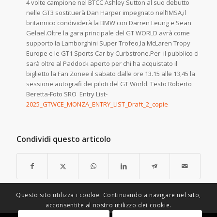
4 volte campione nel BTCC Ashley Sutton al suo debutto
nelle GT3 sostituerà Dan Harper impegnato nell’IMSA,il
britannico condividerà la BMW con Darren Leung e Sean
Gelael.Oltre la gara principale del GT WORLD avrà come
supporto la Lamborghini Super Trofeo,la McLaren Tropy
Europe e le GT1 Sports Car by Curbstrone.Per il pubblico ci
sarà oltre al Paddock aperto per chi ha acquistato il
biglietto la Fan Zonee il sabato dalle ore 13.15 alle 13,45 la
sessione autografi dei piloti del GT World. Testo Roberto
Beretta-Foto SRO Entry List-
2025_GTWCE_MONZA_ENTRY_LIST_Draft_2_copie
Condividi questo articolo
Questo sito utilizza i cookie. Continuando a navigare nel sito,
acconsentite al nostro utilizzo dei cookie.