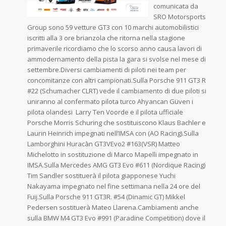
comunicata da
SRO Motorsports
Group sono 59 vetture GT3 con 10 marchi automobilistici
iscritti alla 3 ore brianzola che ritorna nella stagione
primaverile ricordiamo che lo scorso anno causa lavori di
ammodernamento della pista la gara si svolse nel mese di
settembre.Diversi cambiamenti di piloti nei team per
concomitanze con altri campionati.Sulla Porsche 911 GT3 R
#22 (Schumacher CLRT) vede il cambiamento di due piloti si
uniranno al confermato pilota turco Ahyancan Güven i
pilota olandesi Larry Ten Voorde e il pilota ufficiale
Porsche Morris Schuring che sostituiscono Klaus Bachler e
Laurin Heinrich impegnati nell’IMSA con (AO Racing).Sulla
Lamborghini Huracàn GT3VEvo2 #163(VSR) Matteo
Michelotto in sostituzione di Marco Mapelli impegnato in
IMSA.Sulla Mercedes AMG GT3 Evo #611 (Nordique Racing)
Tim Sandler sostituerà il pilota giapponese Yuchi
Nakayama impegnato nel fine settimana nella 24 ore del
Fuij.Sulla Porsche 911 GT3R. #54 (Dinamic GT) Mikkel
Pedersen sostituerà Mateo Llarena.Cambiamenti anche
sulla BMW M4 GT3 Evo #991 (Paradine Competition) dove il