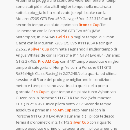
Ardenne la pioggia che scendeva violentemente e i tempi
sono stati più molto alti.Il miglior tempo nella mattinata
sotto la pioggia lo ha realizzato Joseph Loake con la
McLaren720S GT3 Evo #59 Garage 59) in 2:22.312.Con il
secondo tempo assoluto e primo in
Bronze Cup
Tim
Heinemann con la Ferrari 296 GT3 Evo #60 ( JMW
Motorsport) in 2:24.149.
Gold Cup
miglior tempo di Simon
Gacht con la McLaren 720S Gt3 Evo #111 (CSA Racing) in
2:26,239.
Silver Cup
dominata segnando il miglior tempo di
Angus Whiteside con la Porsche 911 GT3R Evo #54 (Dinamic
GT) 2:27.495.
Pro AM Cup
con il 10° tempo assoluto e miglior
tempo di categoria di Hongli Ye con la Porsche 911 GT3
R#86 (High Class Racing) in 2:27.248.Nella quarta ed ultima
sessione di 5 ore del prologue migliorano le condizioni
meteo e i tempi si sono avvicinati a quelli della prima
giornata.
Pro
Cup
miglior tempo del pilota turco Ayhancan
Güven con la Porsche 911 GT3 R Evo #22 (Schumacher
CLRT) in 2:16.953 unico pilota sotto 2:17.Secondo tempo
assoluto e primo in
Pro
Am Cup
Nico Menzel con la
Porsche 911 GT3 R Evo #79 (Tsunami RT) il pilota tedesco
ferma il cronometro in 2:17.143.
Silver Cup
con il quarto
tempo assoluto e primo di categoria per il pilota argentino