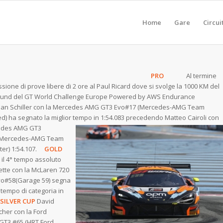
Home
Gare
Circui
PRO
Al termine
ssione di prove
libere di 2 ore al Paul Ricard dove si svolge la 1000 KM del
ound del GT World Challenge Europe Powered by AWS Endurance
ian Schiller con la Mercedes AMG GT3 Evo#17 (Mercedes-AMG Team
) ha segnato la miglior tempo in 1:54.083
precedendo Matteo Cairoli con
edes AMG GT3
(Mercedes-AMG Team
ter) 1:54.107.
GOLD
 il 4° tempo assoluto
ette con la McLaren 720
vo#58(Garage 59) segna
r
tempo di categoria in
SILVER CUP
David
her con la Ford
GT3 #65 (HRT Ford