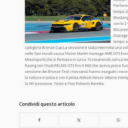
Performa
tempo as
Mustang 
con le 2
McLaren
(Garage 
tempo as
categoria Bronze Cup.La sessione è stata interrotta una sol
nelle fasi iniziali causa l’Aston Martin Vantage AMR GT3 E
Motorsport) che si fermava in curva 15,rimanendo senza t
Racing con l’Audi R8 LMS GT3 Evo II #66 che aveva preso fuo
sessione dei Bronze Test i meccanici hanno eseguito i nece
la vettura in pista e con il pilota Aleksei Nesov ottiene il te
la 36ᵃ posizione. Testo e Foto Roberto Beretta
Condividi questo articolo