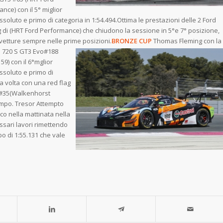
nce) con il 5° miglior
soluto e primo di categoria in 1:54.494.Ottima le prestazioni delle 2 Ford
di (HRT Ford Performance) che chiudono la sessione in 5°e 7° posizione,
 vetture sempre nelle prime posizioni.
BRONZE CUP
Thomas
Fleming con la
 720 S GT3 Evo#188
59) con il 6°mglior
soluto e primo di
a volta con una red flag
vo#35(Walkenhorst
empo. Tresor Attempto
co nella mattinata nella
ssari lavori rimettendo
mpo di 1:55.131 che vale