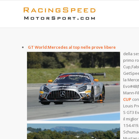
GT World:Mercedes al top nelle prove libere
della se
primo r
Cup,Fab
GetSpeed
la Merc
Evo#48
Mann-Fil
CUP
con
Louis Pr
S GT3 E
il miglio
1:54.419.
Schumac
Mustan 