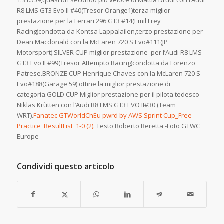
1:31.559,quasi un secondo più veloce di Mattia Drudi con l’Audi
R8 LMS GT3 Evo II #40(Tresor Orange1)terza miglior
prestazione per la Ferrari 296 GT3 #14(Emil Frey
Racing)condotta da Kontsa Lappalailen,terzo prestazione per
Dean Macdonald con la McLaren 720 S Evo#111(JP
Motorsport).SILVER CUP miglior prestazione per l’Audi R8 LMS
GT3 Evo II #99(Tresor Attempto Racing)condotta da Lorenzo
Patrese.BRONZE CUP Henrique Chaves con la McLaren 720 S
Evo#188(Garage 59) ottine la miglior prestazione di
categoria.GOLD CUP Miglior prestazione per il pilota tedesco
Niklas Krùtten con l’Audi R8 LMS GT3 EVO II#30 (Team
WRT).
Fanatec GTWorldChEu pwrd by AWS Sprint Cup_Free
Practice_ResultList_1-0 (2)
. Testo Roberto Beretta -Foto GTWC
Europe
Condividi questo articolo