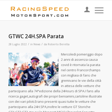
GTWC 24H.SPA Parata
/
/
28 Luglio 2022
in
News
da
Roberto Beretta
M
ercoledi pomeriggio dopo
2 anni di assenza causa
covid è ritornata la parata
nel centro Francorchamps
con migliaia di fans che
gremivano le vie della città
in attesa delle vetture che
partecipano alla 74°edizione della 24Hours di SPA.I fans alla
ricerca gaget,autografi dei propri beniamini,cartoline illustrate
con dei vari piloti.Erano presenti quasi tutte le vetture che
partecipano alla 24H.SPA,inoltre le vetture GT Storiche