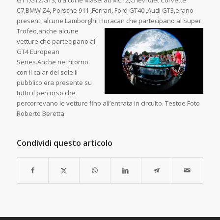
GT1,GT2.GT3, tra cui le Maserati MC12,Chevrolet Corvette
C7,BMW Z4, Porsche 911 ,Ferrari, Ford GT40 ,Audi GT3,erano
presenti alcune Lamborghii Huracan che partecip
ano al Super
Trofeo,anche alcune
vetture che partecipano al
GT4 European
Series.Anche nel ritorno
con il calar del sole il
pubblico era presente su
tutto il percorso che
percorrevano le vetture fino all’entrata in circuito. Testoe Foto
Roberto Beretta
Condividi questo articolo