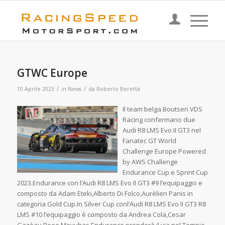
GTWC Europe
/
/
10 Aprile 2023
in
News
da
Roberto Beretta
Il team belga Boutsen VDS
Racing confermano due
Audi R8 LMS Evo II GT3 nel
Fanatec GT World
Challenge Europe Powered
by AWS Challenge
Endurance Cup e Sprint Cup
2023.Endurance con l’Audi R8 LMS Evo II GT3 #9 l’equipaggio e
composto da Adam Eteki,Alberto Di Folco,Aurèlien Panis in
categoria Gold Cup.In Silver Cup conl’Audi R8 LMS Evo II GT3 R8
LMS #10 l’equipaggio è composto da Andrea Cola,Cesar