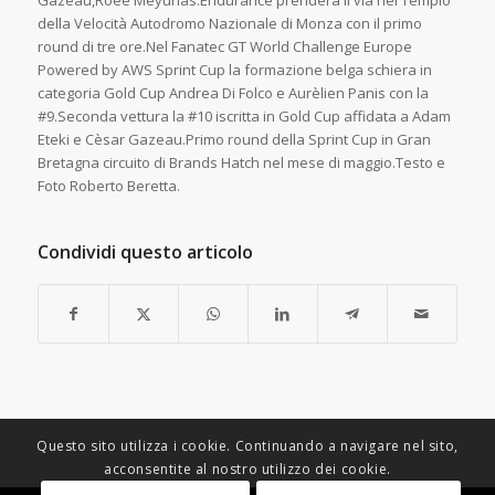
Gazèau,Roee Meyuhas.Endurance prenderà il via nel Tempio
della Velocità Autodromo Nazionale di Monza con il primo
round di tre ore.Nel Fanatec GT World Challenge Europe
Powered by AWS Sprint Cup la formazione belga schiera in
categoria Gold Cup Andrea Di Folco e Aurèlien Panis con la
#9.Seconda vettura la #10 iscritta in Gold Cup affidata a Adam
Eteki e Cèsar Gazeau.Primo round della Sprint Cup in Gran
Bretagna circuito di Brands Hatch nel mese di maggio.Testo e
Foto Roberto Beretta.
Condividi questo articolo
Questo sito utilizza i cookie. Continuando a navigare nel sito,
acconsentite al nostro utilizzo dei cookie.