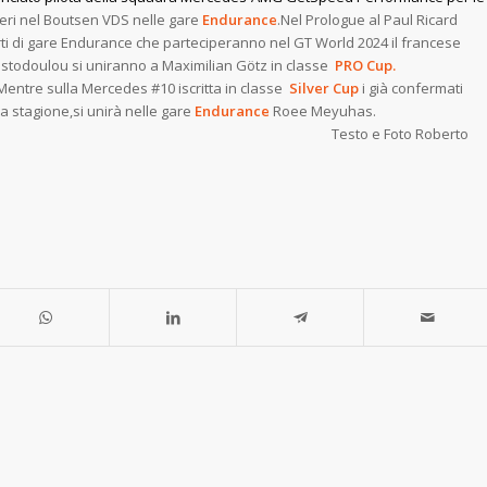
beri nel Boutsen VDS nelle gare
Endurance
.Nel Prologue al Paul Ricard
ti di gare Endurance che parteciperanno nel GT World 2024 il francese
istodoulou si uniranno a Maximilian Götz in classe
PRO Cup.
 #10 iscritta in classe
Silver Cup
i già confermati
a stagione,si unirà nelle gare
Endurance
Roee Meyuhas
 Foto Roberto