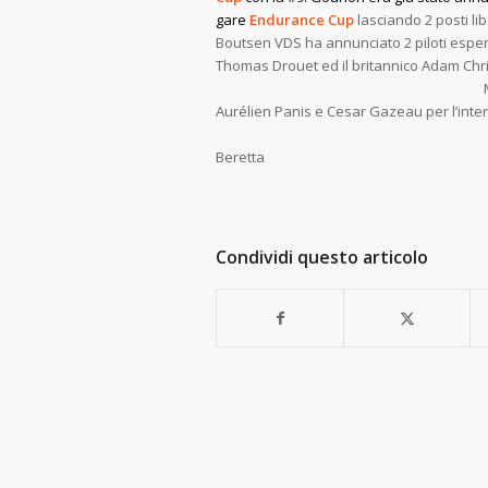
gare
Endurance Cup
lasciando 2 posti li
Boutsen VDS ha annunciato 2 piloti esper
Thomas Drouet ed il britannico Adam Chr
Mentre sulla Mercedes
Aurélien Panis e Cesar Gazeau per l’inter
Testo e
Beretta
Condividi questo articolo