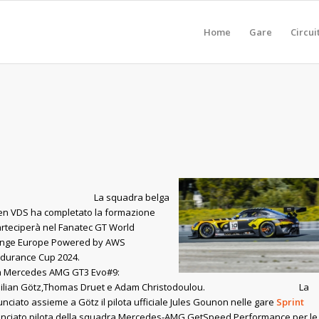
Home
Gare
Circui
: Boutsen VDS
La squadra belga
en VDS ha completato la formazione
rteciperà nel Fanatec GT World
enge Europe Powered by AWS
l’Endurance Cup 2024.
 la Mercedes AMG GT3 Evo#9:
milian Götz,Thomas Druet e Adam Christodoulou. La
iato assieme a Götz il pilota ufficiale Jules Gounon nelle gare
Sprint
nunciato pilota della squadra Mercedes-AMG GetSpeed Performance per le