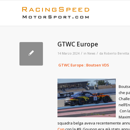
GTWC Europe
/
/
14 Marzo 2024
in
News
da
Roberto Beretta
GTWC Europe 
Bouts
che pa
Chall
nel
Con
Maxi
squadra belga aveva recentemente annunc
Cup
con la #9. Gounon era già stato an