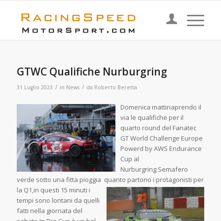
GTWC Qualifiche Nurburgring
/
/
31 Luglio 2023
in
News
da
Roberto Beretta
Domenica mattinaprendo il
via le qualifiche per il
quarto round del Fanatec
GT World Challenge Europe
Powerd by AWS Endurance
Cup al
Nurburgring.Semafero
verde sotto una fitta pioggia
quanto partono i protagonisti per
la Q1,in questi 15 minuti i
tempi sono lontani da quelli
fatti nella giornata del