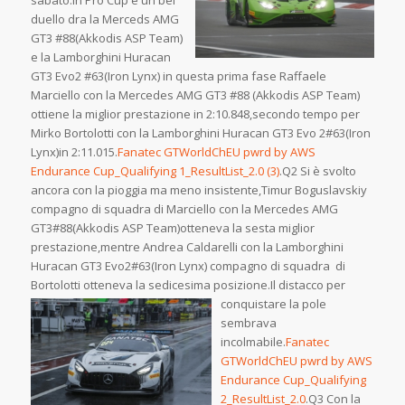
sabato.In Pro Cup è un bel
duello dra la Merceds AMG
GT3 #88(Akkodis ASP Team)
e la Lamborghini Huracan
GT3 Evo2 #63(Iron Lynx) in questa prima fase Raffaele
Marciello con la Mercedes AMG GT3 #88 (Akkodis ASP Team)
ottiene la miglior prestazione in 2:10.848,secondo tempo per
Mirko Bortolotti con la Lamborghini Huracan GT3 Evo 2#63(Iron
Lynx)in 2:11.015.
Fanatec GTWorldChEU pwrd by AWS
Endurance Cup_Qualifying 1_ResultList_2.0 (3)
.Q2 Si è svolto
ancora con la pioggia ma meno insistente,Timur Boguslavskiy
compagno di squadra di Marciello con la Mercedes AMG
GT3#88(Akkodis ASP Team)otteneva la sesta miglior
prestazione,mentre Andrea Caldarelli con la Lamborghini
Huracan GT3 Evo2#63(Iron Lynx) compagno di squadra di
Bortolotti otteneva la sedicesima posizione.Il distacco per
conquistare la pole
sembrava
incolmabile.
Fanatec
GTWorldChEU pwrd by AWS
Endurance Cup_Qualifying
2_ResultList_2.0
.Q3 Con la