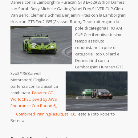
Dames con la Lamborghini Huracan GT3 Evo2#83(Iron Dames)
con Sarah Bovy,Michelle Gatting,Rahel Frey.SILVER CUP.Glen
Van Berlo, Clemens Schmid,Benjamin Hites con la Lamborghini
Huracan GT3 Evo2 #85(Grasser Racing Team) ottengono la
pole di c
ategoria.PRO AM
CUP Con il ventisettesimo
tempo assoluto
conquistano la pole di
categoria Rob Collard e
Dennis Lind con la
Lamborghini Huracan GT3
Evo2#78(Barwell
Motorsport).Griglia di
partenza con la classifica
combinata..
Fanatec GT
WorldChEU pwrd by AWS
Endurance Cup Round 6_
___CombinedTrainingResultList_1.0
.Testo e Foto Roberto
Beretta