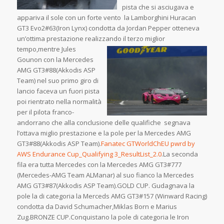
pista che si asciugava e
appariva il sole con un forte vento la Lamborghini Huracan
GT3 Evo2#63(Iron Lynx) condotta da Jordan Pepper otteneva
un’ottima prestazione realizzando il terzo miglior
tempo,mentre Jules
Gounon con la Mercedes
AMG GT3#88(Akkodis ASP
Team) nel suo primo giro di
lancio faceva un fuori pista
poi rientrato nella normalità
per il pilota franco-
andorrano che alla conclusione delle qualifiche segnava
l’ottava miglio prestazione e la pole per la Mercedes AMG
GT3#88(Akkodis ASP Team).
Fanatec GTWorldChEU pwrd by
AWS Endurance Cup_Qualifying 3_ResultList_2.0
.La seconda
fila era tutta Mercedes con la Mercedes AMG GT3#777
(Mercedes-AMG Team ALManar) al suo fianco la Mercedes
AMG GT3#87(Akkodis ASP Team).GOLD CUP. Gudagnava la
pole la di categoria la Merceds AMG GT3#157 (Winward Racing)
condotta da David Schumacher,Miklas Born e Marius
Zug.BRONZE CUP.Conquistano la pole di categoria le Iron