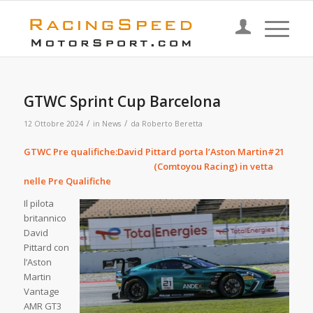
GTWC Sprint Cup Barcelona
/
/
12 Ottobre 2024
in
News
da
Roberto Beretta
GTWC Pre qualifiche:David Pittard porta l’Aston Martin#21
(Comtoyou Racing) in vetta
nelle Pre Qualifiche
Il pilota
britannico
David
Pittard con
l’Aston
Martin
Vantage
AMR GT3