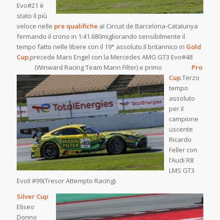
Evo#21 è
stato il più
veloce nelle
pre qualifiche
al Circuit de Barcelona-Catalunya
fermando il crono in 1:41.680migliorando sensibilmente il
tempo fatto nelle libere con il 19° assoluto.Il britannico in
Gold
Cup
,precede Maro Engel con la Mercedes AMG GT3 Evo#48
(Winward Racing Team Mann Filter) e primo
Pro
Cup
.Terzo
tempo
assoluto
per il
campione
uscente
Ricardo
Feller con
l’Audi R8
LMS GT3
EvoII #99(Tresor Attempto Racing).
Silver Cup
Eliseo
Donno