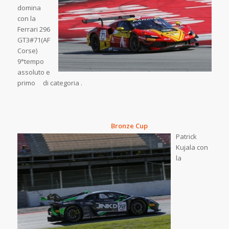
domina
con la
Ferrari 296
GT3#71(AF
Corse)
9°tempo
assoluto e
primo di categoria .
Bronze Cup
Patrick
Kujala con
la