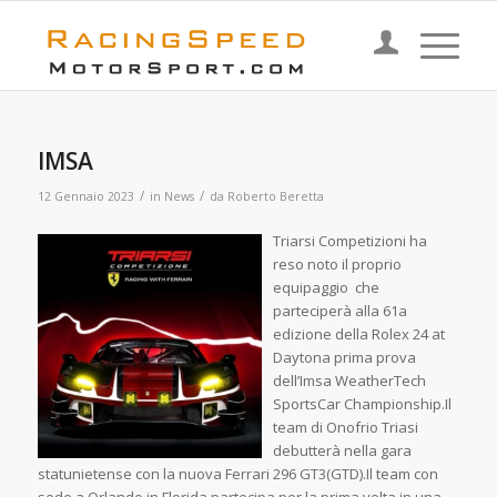
IMSA
/
/
12 Gennaio 2023
in
News
da
Roberto Beretta
T
riarsi Competizioni ha
reso noto il proprio
equipaggio che
parteciperà alla 61a
edizione della Rolex 24 at
Daytona prima prova
dell’Imsa WeatherTech
SportsCar Championship.Il
team di Onofrio Triasi
debutterà nella gara
statunietense con la nuova Ferrari 296 GT3(GTD).Il team con