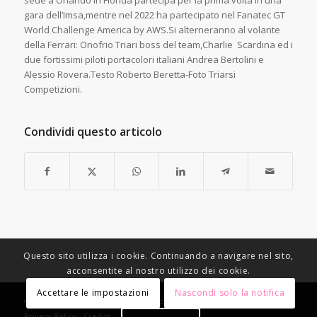
sede a Orlando in Florida partecipa per la prima volta in una
gara dell’Imsa,mentre nel 2022 ha partecipato nel Fanatec GT
World Challenge America by AWS.Si alterneranno al volante
della Ferrari: Onofrio Triari boss del team,Charlie Scardina ed i
due fortissimi piloti portacolori italiani Andrea Bertolini e
Alessio Rovera.Testo Roberto Beretta-Foto Triarsi
Competizioni.
Condividi questo articolo
Questo sito utilizza i cookie. Continuando a navigare nel sito,
acconsentite al nostro utilizzo dei cookie.
Accettare le impostazioni
Nascondi solo la notifica
© Copyright - Racing Speed Motor Sport -
Condizioni di vendita
-
Privacy Policy
-
Credits