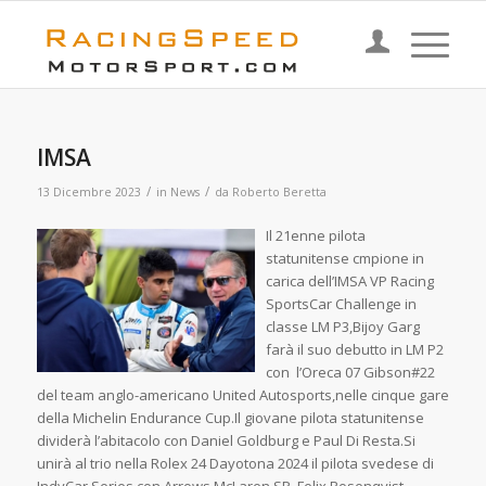
IMSA
/
/
13 Dicembre 2023
in
News
da
Roberto Beretta
Il 21enne pilota
statunitense cmpione in
carica dell’IMSA VP Racing
SportsCar Challenge in
classe LM P3,Bijoy Garg
farà il suo debutto in LM P2
con l’Oreca 07 Gibson#22
del team anglo-americano United Autosports,nelle cinque gare
della Michelin Endurance Cup.Il giovane pilota statunitense
dividerà l’abitacolo con Daniel Goldburg e Paul Di Resta.Si
unirà al trio nella Rolex 24 Dayotona 2024 il pilota svedese di