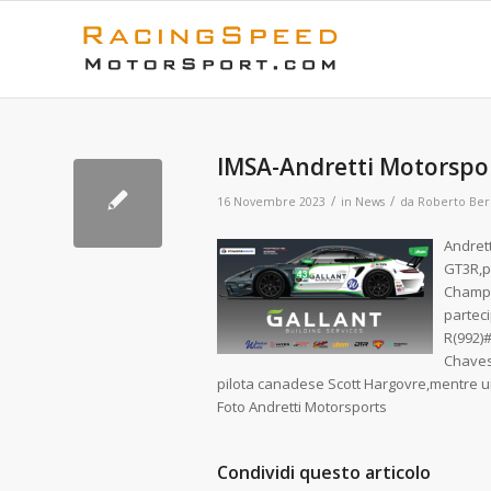
IMSA-Andretti Motorspo
/
/
16 Novembre 2023
in
News
da
Roberto Ber
A
ndret
GT3R,p
Champi
parteci
R(992)#
Chaves,
pilota canadese Scott Hargovre,mentre u
Foto Andretti Motorsports
Condividi questo articolo