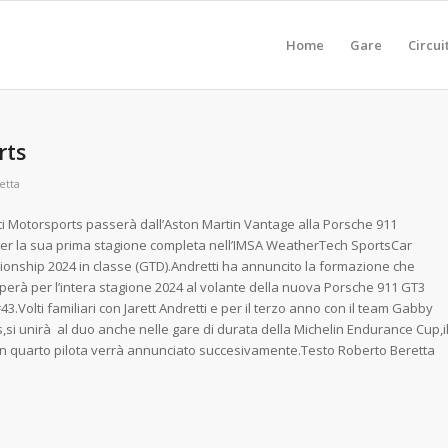
Home
Gare
Circui
rts
etta
ti Motorsports passerà dall’Aston Martin Vantage alla Porsche 911
er la sua prima stagione completa nell’IMSA WeatherTech SportsCar
onship 2024 in classe (GTD).Andretti ha annuncito la formazione che
perà per l’intera stagione 2024 al volante della nuova Porsche 911 GT3
43.Volti familiari con Jarett Andretti e per il terzo anno con il team Gabby
si unirà al duo anche nelle gare di durata della Michelin Endurance Cup,i
n quarto pilota verrà annunciato succesivamente.Testo Roberto Beretta