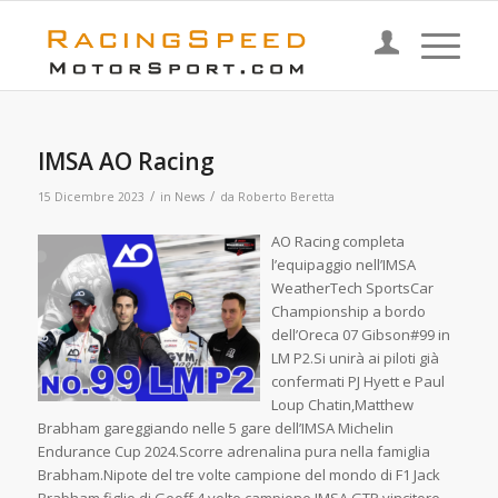
IMSA AO Racing
/
/
15 Dicembre 2023
in
News
da
Roberto Beretta
AO Racing completa
l’equipaggio nell’IMSA
WeatherTech SportsCar
Championship a bordo
dell’Oreca 07 Gibson#99 in
LM P2.Si unirà ai piloti già
confermati PJ Hyett e Paul
Loup Chatin,Matthew
Brabham gareggiando nelle 5 gare dell’IMSA Michelin
Endurance Cup 2024.Scorre adrenalina pura nella famiglia
Brabham.Nipote del tre volte campione del mondo di F1 Jack