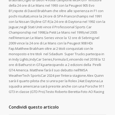
Brabham,figlio di Geoff 4 volte campione IMSA GTP vincitore
della 24 ore di Le Mans nel 1993 con la Peugeot 905 Evo
B1,nipote di David Brabham che oltre alle sperienza in F1 con
pochi risultati,vince la 24 ore di SPA-Francorchamps nel 1991
con la Nissan Skyline GT-R,la 24 ore di Daytona nel 1992 con la
Jaguar,negli Stati Uniti vince il Professional Sports Car
Championship nel 1998,la Petit Le Mans nel 1999,nel 2005
nell’American Le Mans Series vince la 12 ore di Sebring,nel
2009 vince la 24 ore di Le Mans con la Peugeot 908 HDi
Fap.Matthew Brabham oltre ai 2 titoli conquistati con le
monoposto e tre titoli nel Sdadium Super Trucks partecipa in
in Indy Lights,IndyCar Series,Formula E,vincendo nel 2018 la 12
ore di Bathurst in GT4,partecipando a 2 edizioni della Pirelli
GT4 America. Matthew farà il suo debutto nell’IMSA
WeatherTech SportsCar 2024 per l’intera stagione.Alex Quinn
sarà il quarto pilota che si unira per la Rolex 24at Daytona.La
squadra americana sarà presnte anche con una Porsche 911
GT3 in classe (GTD Pro).Testo Roberto Beretta-Foto AO Racing
Condividi questo articolo